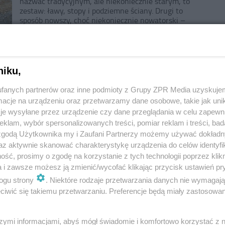
nazwać tradycyjnym, ale niekoniecznie starym, to
zestaw: ławy, stopy i podziemne ściany. Drugi to
sposób nowszy, choć niekoniecznie nowatorski –
płyta fundamentowa. Czy oba są jednakowo
korzystne?
FUNDAMENTY DOMU
,
PŁYTA FUNDAMENTOWA
,
BUDOWA
FUNDAMENTÓW
niku,
Murator 1/2026
Radosław Murat
fanych partnerów oraz inne podmioty z Grupy ZPR Media uzyskujem
cje na urządzeniu oraz przetwarzamy dane osobowe, takie jak unika
je wysyłane przez urządzenie czy dane przeglądania w celu zapewn
klam, wybór spersonalizowanych treści, pomiar reklam i treści, bad
 zgodą Użytkownika my i Zaufani Partnerzy możemy używać dokład
az aktywnie skanować charakterystykę urządzenia do celów identyfi
ść, prosimy o zgodę na korzystanie z tych technologii poprzez klikn
a i zawsze możesz ją zmienić/wycofać klikając przycisk ustawień pr
ogu strony
. Niektóre rodzaje przetwarzania danych nie wymagaj
iwić się takiemu przetwarzaniu. Preferencje będą miały zastosowanie
szymi informacjami, abyś mógł świadomie i komfortowo korzystać z