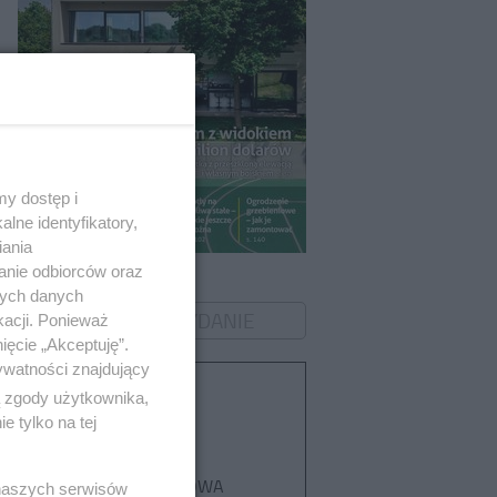
y dostęp i
lne identyfikatory,
iania
Murator 8/2026
anie odbiorców oraz
nych danych
ZOBACZ WYDANIE
kacji. Ponieważ
ięcie „Akceptuję”.
ywatności znajdujący
Tematy
ą zgody użytkownika,
 tylko na tej
PŁYTA
FUNDAMENTOWA
 naszych serwisów