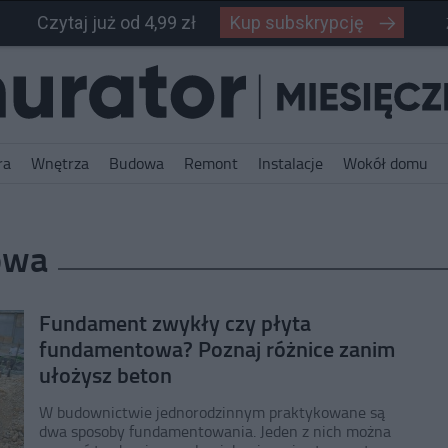
Czytaj już od 4,99 zł
Kup subskrypcję
ra
Wnętrza
Budowa
Remont
Instalacje
Wokół domu
owa
Fundament zwykły czy płyta
fundamentowa? Poznaj różnice zanim
ułożysz beton
W budownictwie jednorodzinnym praktykowane są
dwa sposoby fundamentowania. Jeden z nich można