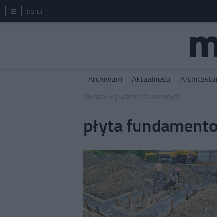
menu
Archiwum
Aktualności
Architektu
Murator
płyta fundamentowa
płyta fundament