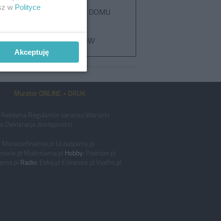
esz w
Polityce
FUNDAMENTY DOMU
BUDOWA
FUNDAMENTÓW
Akceptuję
Murator ONLINE + DRUK
Reklama
Regulamin serwisu
Warunki
c
Deklaracja dostępności
l
Muratorfinanse.pl
Urzadzamy.pl
rowie.pl
Mjakmama.pl
Hobby:
Podroze.pl
ema.pl
Radio:
Eska.pl
Eskarock.pl
Voxfm.pl