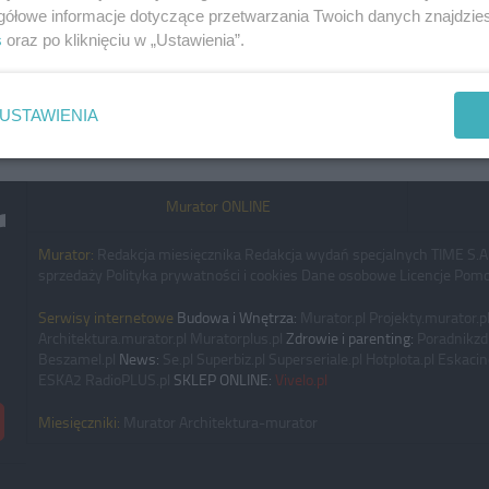
gółowe informacje dotyczące przetwarzania Twoich danych znajdzi
s
oraz po kliknięciu w „Ustawienia”.
USTAWIENIA
Murator ONLINE
Murator:
Redakcja miesięcznika
Redakcja wydań specjalnych
TIME S.A
sprzedaży
Polityka prywatności i cookies
Dane osobowe
Licencje
Pomo
Serwisy internetowe
Budowa i Wnętrza:
Murator.pl
Projekty.murator.p
Architektura.murator.pl
Muratorplus.pl
Zdrowie i parenting:
Poradnikzd
Beszamel.pl
News:
Se.pl
Superbiz.pl
Superseriale.pl
Hotplota.pl
Eskacin
ESKA2
RadioPLUS.pl
SKLEP ONLINE:
Vivelo.pl
Miesięczniki:
Murator
Architektura-murator