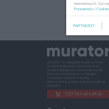
internetowych. Szcze
Prywatności
i
Cookie
PARTNERZY
„Murator” to najpopularniejszy w Polsce
poradnik budowlany. Od ponad 40 lat
doradza budującym i remontującym. Na
Murator.pl znajdziesz m.in. bieżące i
archiwalne wydania w formie
elektronicznej, a także wybrane wydania
specjalne.
CZYTAJ od 4,99 zł