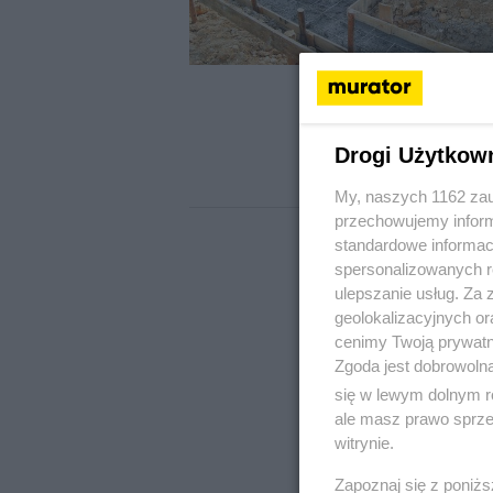
Drogi Użytkow
My, naszych 1162 zau
przechowujemy informa
standardowe informac
spersonalizowanych re
ulepszanie usług. Za
geolokalizacyjnych or
cenimy Twoją prywatno
Zgoda jest dobrowoln
się w lewym dolnym r
ale masz prawo sprzec
witrynie.
Zapoznaj się z poniż