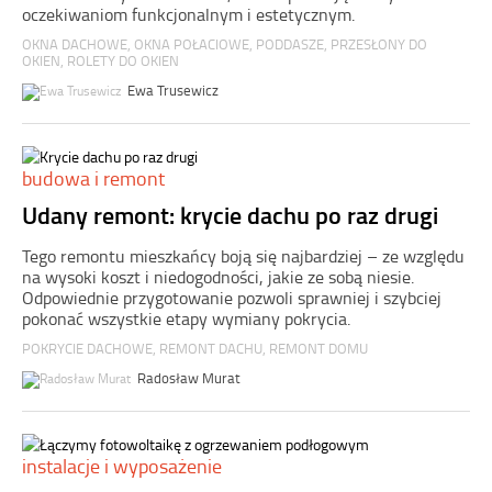
oczekiwaniom funkcjonalnym i estetycznym.
OKNA DACHOWE
,
OKNA POŁACIOWE
,
PODDASZE
,
PRZESŁONY DO
OKIEN
,
ROLETY DO OKIEN
Ewa Trusewicz
budowa i remont
Udany remont: krycie dachu po raz drugi
Tego remontu mieszkańcy boją się najbardziej – ze względu
na wysoki koszt i niedogodności, jakie ze sobą niesie.
Odpowiednie przygotowanie pozwoli sprawniej i szybciej
pokonać wszystkie etapy wymiany pokrycia.
POKRYCIE DACHOWE
,
REMONT DACHU
,
REMONT DOMU
Radosław Murat
instalacje i wyposażenie