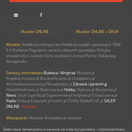
Murator ONLINE
Murator ONLINE + DRUK
Murator:
Redakcja miesięcznika
Redakcja wydań specjalnych
TIME
S.A
Reklama
Regulamin serwisu
Warunki sprzedaży
Polityka
prywatności i cookies
Dane osobowe
Licencje
Pomoc
Deklaracja
dostępności
Serwisy internetowe
Budowa i Wnętrza:
Murator.pl
Projekty.murator.pl
Muratorfinanse.pl
Urzadzamy.pl
Architektura.murator.pl
Muratorplus.pl
Zdrowie i parenting:
Poradnikzdrowie.pl
Mjakmama.pl
Hobby:
Podroze.pl
Beszamel.pl
News:
Se.pl
Superbiz.pl
Superseriale.pl
Hotplota.pl
Eskacinema.pl
Radio:
Eska.pl
Eskarock.pl
Voxfm.pl
ESKA2
RadioPLUS.pl
SKLEP
ONLINE:
Vivelo.pl
Miesięczniki:
Murator
Architektura-murator
Żaden utwór zamieszczony w serwisie nie może być powielany i rozpowszechniany