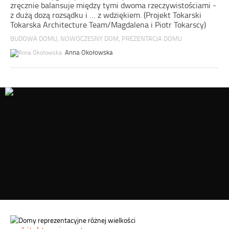
zręcznie balansuje między tymi dwoma rzeczywistościami -
z dużą dozą rozsądku i … z wdziękiem. (Projekt Tokarski
Tokarska Architecture Team/Magdalena i Piotr Tokarscy)
BUDOWA DOMU
,
NOWOCZESNY DOM
,
PREZENTACJA DOMU
Anna Okołowska