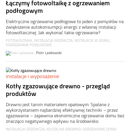
­­Łączymy fotowoltaikę z ogrzewaniem
podłogowym
Elektryczne ogrzewanie podłogowe to jeden z pomysłów na
zwiększenie autokonsumpcji energii z własnej instalacji
fotowoltaicznej. Jak wykonać takie ogrzewanie?
FOTOWOLTAIKA
,
INSTALACJA GRZEWCZA
,
INSTALACJE W DOMU
,
OGRZEWANIE PODŁOGOWE
Piotr Laskowski
instalacje i wyposażenie
Kotły zgazowujące drewno - przegląd
produktów
Drewno jest tanim materiałem opałowym. Spalane z
wykorzystaniem najbardziej efektywnej techniki – przez
zgazowanie – zapewnia ekonomiczne ogrzewanie domu bez
znacząco negatywnego wpływu na środowisko.
INSTALACJA GRZEWCZA
,
KOCIOŁ NA DREWNO
,
OGRZEWANIE DOMU