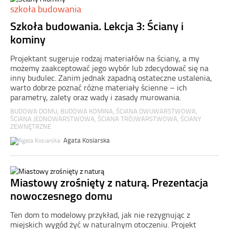
szkoła budowania
Szkoła budowania. Lekcja 3: Ściany i
kominy
Projektant sugeruje rodzaj materiałów na ściany, a my
możemy zaakceptować jego wybór lub zdecydować się na
inny budulec. Zanim jednak zapadną ostateczne ustalenia,
warto dobrze poznać różne materiały ścienne – ich
parametry, zalety oraz wady i zasady murowania.
BUDOWA DOMU
,
BUDOWA KOMINA
,
ŚCIANA DWUWARSTWOWA
,
ŚCIANA JEDNOWARSTWOWA
,
ŚCIANA TRÓJWARSTWOWA
,
ŚCIANY
ZEWNĘTRZNE
Agata Kosiarska
Miastowy zrośnięty z naturą. Prezentacja
nowoczesnego domu
Ten dom to modelowy przykład, jak nie rezygnując z
miejskich wygód żyć w naturalnym otoczeniu. Projekt