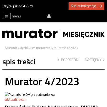
Kup subskrypcję
Czytaj już od 4,99 zł
menu
Murator
archiwum muratora
Murator 4/2023
spis treści
POPRZEDNI
NASTĘPNY
Murator 4/2023
aktualności