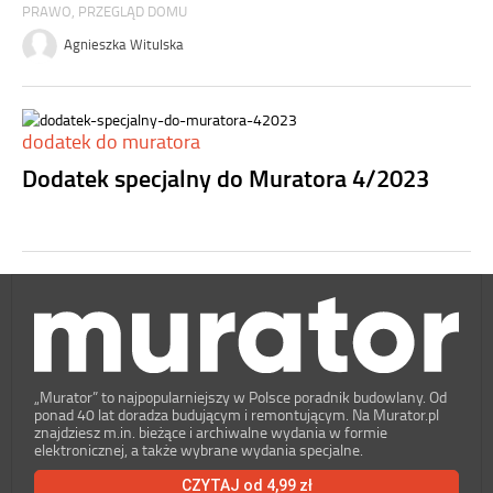
PRAWO
,
PRZEGLĄD DOMU
Agnieszka Witulska
dodatek do muratora
Dodatek specjalny do Muratora 4/2023
„Murator” to najpopularniejszy w Polsce poradnik budowlany. Od
ponad 40 lat doradza budującym i remontującym. Na Murator.pl
znajdziesz m.in. bieżące i archiwalne wydania w formie
elektronicznej, a także wybrane wydania specjalne.
CZYTAJ od 4,99 zł