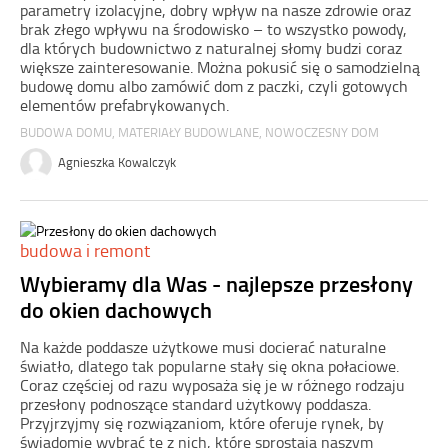
parametry izolacyjne, dobry wpływ na nasze zdrowie oraz
brak złego wpływu na środowisko – to wszystko powody,
dla których budownictwo z naturalnej słomy budzi coraz
większe zainteresowanie. Można pokusić się o samodzielną
budowę domu albo zamówić dom z paczki, czyli gotowych
elementów prefabrykowanych.
BUDOWA DOMU
,
MATERIAŁY BUDOWLANE
,
NOWOCZESNY DOM
Agnieszka Kowalczyk
budowa i remont
Wybieramy dla Was - najlepsze przesłony
do okien dachowych
Na każde poddasze użytkowe musi docierać naturalne
światło, dlatego tak popularne stały się okna połaciowe.
Coraz częściej od razu wyposaża się je w różnego rodzaju
przesłony podnoszące standard użytkowy poddasza.
Przyjrzyjmy się rozwiązaniom, które oferuje rynek, by
świadomie wybrać te z nich, które sprostają naszym