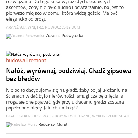
rozwiązania. Do tego kilka wyrazistych, osobistych
akcentów, żeby nie było nudno i powtarzalnie, bo jest to
pierwsze miejsce w domu, które widzą goście. Ma być
elegancko od progu.
ARANŻACJA WNĘTRZ
,
NOWOCZESNY DOM
Zuzanna Podwysocka
budowa i remont
Nałóż, wyrównaj, podziwiaj. Gładź gipsowa
bez błędów
Nie po to decydujemy się na gładź, żeby po jej ułożeniu na
ścianach widać było nierówności, smugi czy pęknięcia, a
mogą się one pojawić, gdy przy układaniu gładzi zostaną
popełnione błędy. Jak ich uniknąć?
GŁADŹ
,
GŁADŹ GIPSOWA
,
ŚCIANY WEWNĘTRZNE
,
WYKOŃCZENIE ŚCIAN
Radosław Murat