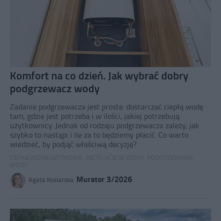
Komfort na co dzień. Jak wybrać dobry
podgrzewacz wody
Zadanie podgrzewacza jest proste: dostarczać ciepłą wodę
tam, gdzie jest potrzeba i w ilości, jakiej potrzebują
użytkownicy. Jednak od rodzaju podgrzewacza zależy, jak
szybko to nastąpi i ile za to będziemy płacić. Co warto
wiedzieć, by podjąć właściwą decyzję?
CIEPŁA WODA UŻYTKOWA
,
INSTALACJE W DOMU
,
PODGRZEWANIE
WODY
Murator 3/2026
Agata Kosiarska