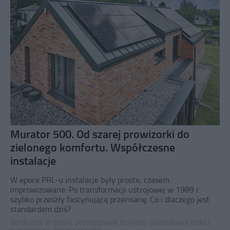
Murator 500. Od szarej prowizorki do
zielonego komfortu. Współczesne
instalacje
W epoce PRL-u instalacje były proste, czasem
improwizowane. Po transformacji ustrojowej w 1989 r.
szybko przeszły fascynującą przemianę. Co i dlaczego jest
standardem dziś?
INSTALACJE W DOMU
,
OCZYSZCZANIE ŚCIEKÓW
,
OGRZEWANIE DOMU
,