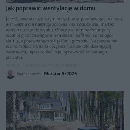
Jak poprawić wentylację w domu
Jakość powietrza, którym oddychamy, przebywając w domu,
jest ważna dla naszego zdrowia i samopoczucia, ma też
wpływ na stan budynku. Obecny w nim nadmiar pary
wodnej grozi zawilgoceniem ścian i sufitów, co na ogół
skutkuje pojawieniem się pleśni i grzybów. Na pewno nie
warto czekać na aż tak wyraźne oznaki źle działającej
wentylacji, lepiej zadbać o jej sprawność od samego
początku.
INSTALACJE W DOMU
,
WENTYLACJA W DOMU
Murator 9/2025
Piotr Laskowski