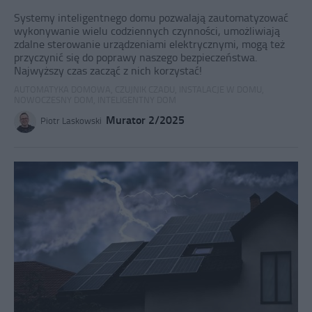
Systemy inteligentnego domu pozwalają zautomatyzować
wykonywanie wielu codziennych czynności, umożliwiają
zdalne sterowanie urządzeniami elektrycznymi, mogą też
przyczynić się do poprawy naszego bezpieczeństwa.
Najwyższy czas zacząć z nich korzystać!
AUTOMATYKA DOMOWA
,
CZUJNIK CZADU
,
INSTALACJE W DOMU
,
NOWOCZESNY DOM
,
INTELIGENTNY DOM
Murator 2/2025
Piotr Laskowski