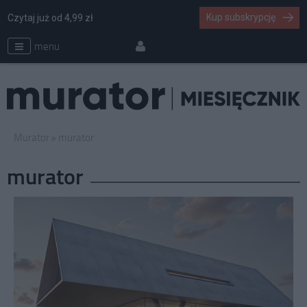
Kup subskrypcję
Czytaj już od 4,99 zł
menu
Murator
murator
murator