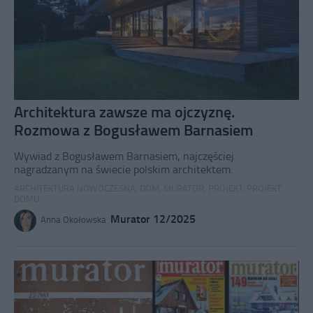
Architektura zawsze ma ojczyznę.
Rozmowa z Bogusławem Barnasiem
Wywiad z Bogusławem Barnasiem, najczęściej
nagradzanym na świecie polskim architektem.
ARCHITEKTURA NOWOCZESNA
,
DOM
,
MURATOR
,
PROJEKT
,
PROJEKT
DOMU
Murator 12/2025
Anna Okołowska