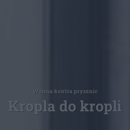
Wanna kontra prysznic
Kropla do kropli