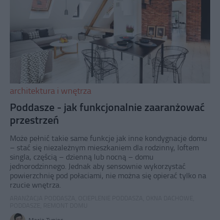
architektura i wnętrza
Poddasze - jak funkcjonalnie zaaranżować
przestrzeń
Może pełnić takie same funkcje jak inne kondygnacje domu
– stać się niezależnym mieszkaniem dla rodzinny, loftem
singla, częścią – dzienną lub nocną – domu
jednorodzinnego. Jednak aby sensownie wykorzystać
powierzchnię pod połaciami, nie można się opierać tylko na
rzucie wnętrza.
ARANŻACJA PODDASZA
,
OCIEPLENIE PODDASZA
,
OKNA DACHOWE
,
PODDASZE
,
REMONT DOMU