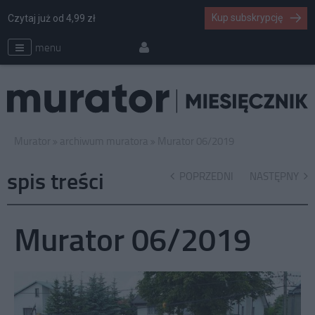
Kup subskrypcję
Czytaj już od 4,99 zł
menu
Murator
archiwum muratora
Murator 06/2019
spis treści
POPRZEDNI
NASTĘPNY
Murator 06/2019