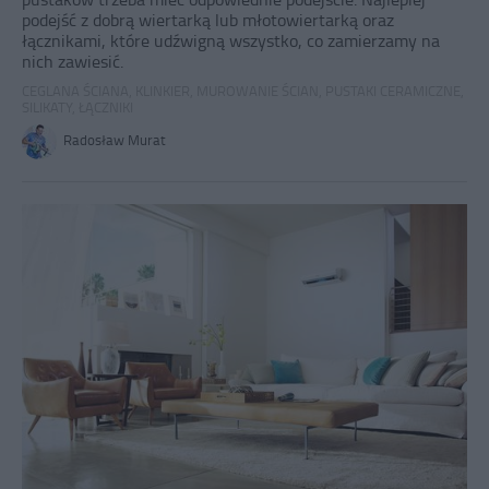
podejść z dobrą wiertarką lub młotowiertarką oraz
łącznikami, które udźwigną wszystko, co zamierzamy na
nich zawiesić.
CEGLANA ŚCIANA
,
KLINKIER
,
MUROWANIE ŚCIAN
,
PUSTAKI CERAMICZNE
,
SILIKATY
,
ŁĄCZNIKI
Radosław Murat