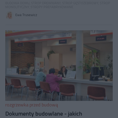
BUDOWA DOMU
,
STROP DREWNIANY
,
STROP GĘSTOŻEBROWY
,
STROP
MONOLITYCZNY
,
STROPY PREFABRYKOWANE
Ewa Trusewicz
rozgrzewka przed budową
Dokumenty budowlane - jakich