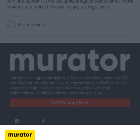
odmianą spółek i funduszy specjalnego przeznaczenia, które
inwestują w nieruchomości i czerpią z tego zyski.
PRAWO
Marcin Moneta
„Murator” to najpopularniejszy w Polsce poradnik budowlany. Od
ponad 40 lat doradza budującym i remontującym. Na Murator.pl
znajdziesz m.in. bieżące i archiwalne wydania w formie
elektronicznej, a także wybrane wydania specjalne.
CZYTAJ od 4,99 zł
Murator ONLINE
Murator ONLINE + DRUK