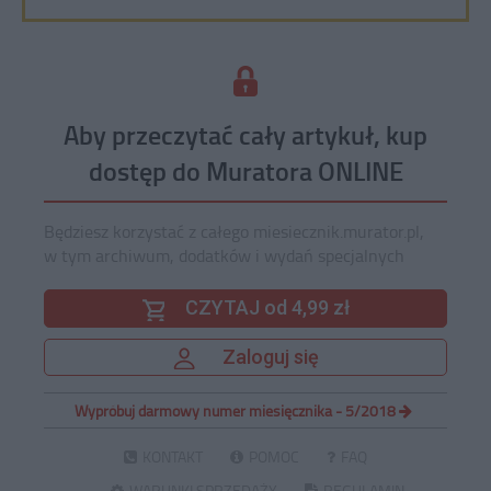
Aby przeczytać cały artykuł, kup
dostęp do Muratora ONLINE
Będziesz korzystać z całego miesiecznik.murator.pl,
w tym archiwum, dodatków i wydań specjalnych
CZYTAJ od 4,99 zł
Zaloguj się
Wypróbuj darmowy numer miesięcznika - 5/2018
KONTAKT
POMOC
FAQ
WARUNKI SPRZEDAŻY
REGULAMIN