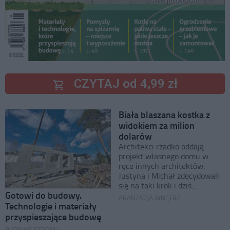
CZYTAJ od 4,99 zł
Biała blaszana kostka z
widokiem za milion
dolarów
Architekci rzadko oddają
projekt własnego domu w
ręce innych architektów.
Justyna i Michał zdecydowali
się na taki krok i dziś...
Gotowi do budowy.
ARANŻACJA WNĘTRZ
Technologie i materiały
przyspieszające budowę
BUDOWA STROPU