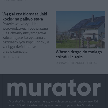
Węgiel czy biomasa. Jaki
kocioł na paliwo stałe
Prawie we wszystkich
województwach obowiązują
już uchwały antysmogowe
zabraniające korzystania z
bezklasowych kopciuchów, a
w ciągu dwóch lat w
przeważającej...
Własną drogą do taniego
chłodu i ciepła
KOTŁOWNIA
ODNAWIALNE ŹRÓDŁA ENERGII
„Murator” to najpopularniejszy w Polsce poradnik budowlany. Od
ponad 40 lat doradza budującym i remontującym. Na Murator.pl