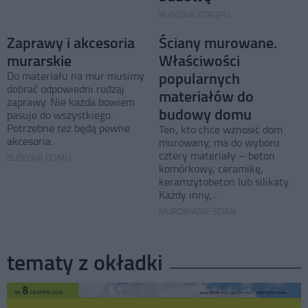
BUDOWA STROPU
Zaprawy i akcesoria
Ściany murowane.
murarskie
Właściwości
popularnych
Do materiału na mur musimy
dobrać odpowiedni rodzaj
materiałów do
zaprawy. Nie każda bowiem
budowy domu
pasuje do wszystkiego.
Potrzebne też będą pewne
Ten, kto chce wznosić dom
akcesoria.
murowany, ma do wyboru
cztery materiały – beton
BUDOWA DOMU
komórkowy, ceramikę,
keramzytobeton lub silikaty.
Każdy inny,...
MUROWANIE ŚCIAN
tematy z okładki