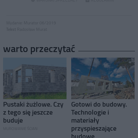
Wydanie:
Murator 06/2019
Tekst
Radosław Murat
warto przeczytać
Pustaki żużlowe. Czy
Gotowi do budowy.
z tego się jeszcze
Technologie i
buduje
materiały
przyspieszające
MUROWANIE ŚCIAN
budowę