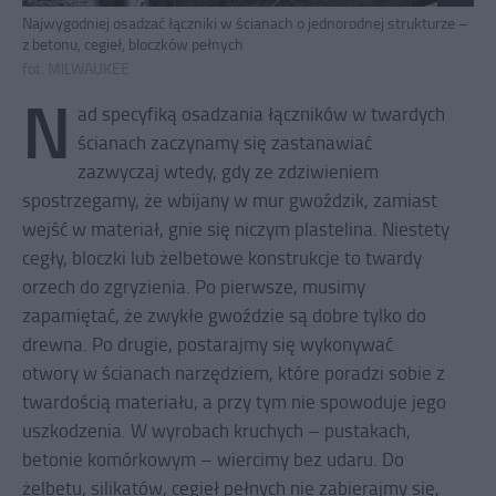
Najwygodniej osadzać łączniki w ścianach o jednorodnej strukturze –
z betonu, cegieł, bloczków pełnych
fot. MILWAUKEE
N
ad specyfiką osadzania łączników w twardych
ścianach zaczynamy się zastanawiać
zazwyczaj wtedy, gdy ze zdziwieniem
spostrzegamy, że wbijany w mur gwoździk, zamiast
wejść w materiał, gnie się niczym plastelina. Niestety
cegły, bloczki lub żelbetowe konstrukcje to twardy
orzech do zgryzienia. Po pierwsze, musimy
zapamiętać, że zwykłe gwoździe są dobre tylko do
drewna. Po drugie, postarajmy się wykonywać
otwory w ścianach narzędziem, które poradzi sobie z
twardością materiału, a przy tym nie spowoduje jego
uszkodzenia. W wyrobach kruchych – pustakach,
betonie komórkowym – wiercimy bez udaru. Do
żelbetu, silikatów, cegieł pełnych nie zabierajmy się,