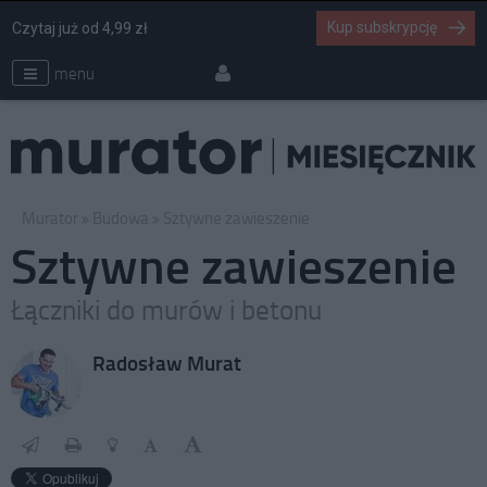
Kup subskrypcję
Czytaj już od 4,99 zł
menu
Murator
Budowa
Sztywne zawieszenie
Sztywne zawieszenie
Łączniki do murów i betonu
Radosław Murat