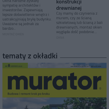
konstrukcji
Okna narożne zyskały
sympatię architektów i
drewnianej
inwestorów. Zapewniają
Czy mamy do czynienia z
lepsze doświetlenie wnętrz i
murem, czy ze ścianą
uatrakcyjniają bryłę budynku.
szkieletową lub ścianą z bali
Uważane są jednak za
drewnianych, montaż okien
bardzo...
wygląda dość podobnie....
MONTAŻ OKIEN
OKNA
tematy z okładki