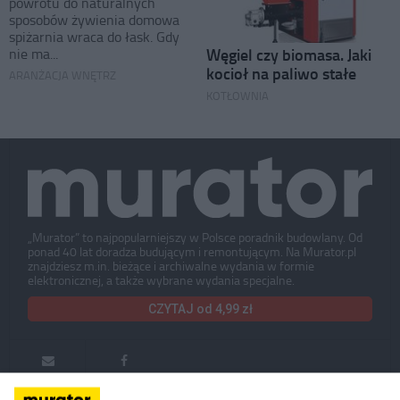
powrotu do naturalnych
sposobów żywienia domowa
spiżarnia wraca do łask. Gdy
Węgiel czy biomasa. Jaki
nie ma...
kocioł na paliwo stałe
ARANŻACJA WNĘTRZ
KOTŁOWNIA
„Murator” to najpopularniejszy w Polsce poradnik budowlany. Od
ponad 40 lat doradza budującym i remontującym. Na Murator.pl
znajdziesz m.in. bieżące i archiwalne wydania w formie
elektronicznej, a także wybrane wydania specjalne.
CZYTAJ od 4,99 zł