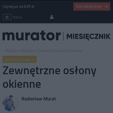
Kup subskrypcję
Czytaj już od 4,99 zł
menu
Murator
Budowa
Zewnętrzne osłony okienne
Alternatywy 4
Zewnętrzne osłony
okienne
Radosław Murat