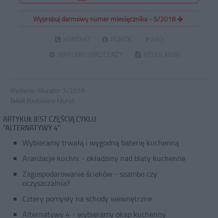
Wypróbuj darmowy numer miesięcznika - 5/2018
KONTAKT
POMOC
FAQ
WARUNKI SPRZEDAŻY
REGULAMIN
Wydanie:
Murator 7/2019
Tekst
Radosław Murat
ARTYKUŁ JEST CZĘŚCIĄ CYKLU
"ALTERNATYWY 4"
Wybieramy trwałą i wygodną baterię kuchenną
Aranżacje kuchni - okładziny nad blaty kuchenne
Zagospodarowanie ścieków - szambo czy
oczyszczalnia?
Cztery pomysły na schody wewnętrzne
Alternatywy 4 - wybieramy okap kuchenny