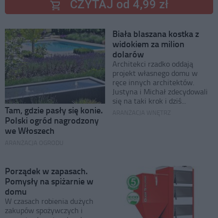
CZYTAJ od 4,99 zł
Biała blaszana kostka z
widokiem za milion
dolarów
Architekci rzadko oddają
projekt własnego domu w
ręce innych architektów.
Justyna i Michał zdecydowali
się na taki krok i dziś...
Tam, gdzie pasły się konie.
ARANŻACJA WNĘTRZ
Polski ogród nagrodzony
we Włoszech
ARANŻACJA OGRODU
Porządek w zapasach.
Pomysły na spiżarnie w
domu
W czasach robienia dużych
zakupów spożywczych i