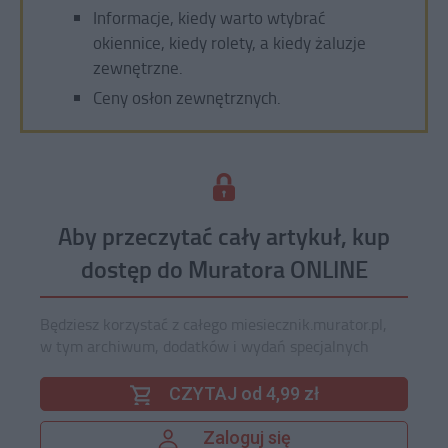
Informacje, kiedy warto wtybrać
okiennice, kiedy rolety, a kiedy żaluzje
zewnętrzne.
Ceny osłon zewnętrznych.
Aby przeczytać cały artykuł, kup
dostęp do Muratora ONLINE
Będziesz korzystać z całego miesiecznik.murator.pl,
w tym archiwum, dodatków i wydań specjalnych
CZYTAJ od 4,99 zł
Zaloguj się