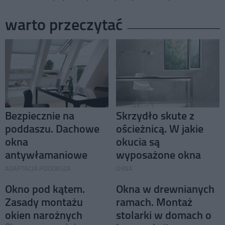
warto przeczytać
Bezpiecznie na
Skrzydło skute z
poddaszu. Dachowe
ościeżnicą. W jakie
okna
okucia są
antywłamaniowe
wyposażone okna
ADAPTACJA PODDASZA
OKNA
Okno pod kątem.
Okna w drewnianych
Zasady montażu
ramach. Montaż
okien narożnych
stolarki w domach o