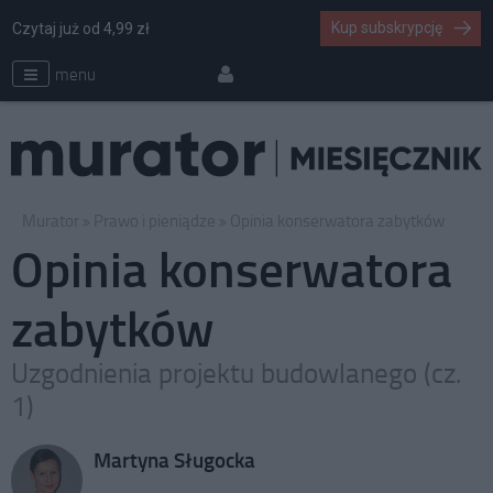
Kup subskrypcję
Czytaj już od 4,99 zł
menu
Murator
Prawo i pieniądze
Opinia konserwatora zabytków
Opinia konserwatora
zabytków
Uzgodnienia projektu budowlanego (cz.
1)
Martyna Sługocka