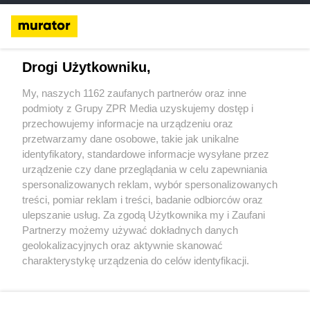
Murator ONLINE
Murator ONLINE + DRUK
Murator:
Redakcja miesięcznika
Redakcja wydań specjalnych
TIME
Drogi Użytkowniku,
S.A
Reklama
Regulamin serwisu
Warunki sprzedaży
Polityka
prywatności i cookies
Dane osobowe
Licencje
Pomoc
Deklaracja
My, naszych 1162 zaufanych partnerów oraz inne
dostępności
podmioty z Grupy ZPR Media uzyskujemy dostęp i
przechowujemy informacje na urządzeniu oraz
Serwisy internetowe
Budowa i Wnętrza:
Murator.pl
przetwarzamy dane osobowe, takie jak unikalne
Projekty.murator.pl
Muratorfinanse.pl
Urzadzamy.pl
identyfikatory, standardowe informacje wysyłane przez
Architektura.murator.pl
Muratorplus.pl
Zdrowie i parenting:
urządzenie czy dane przeglądania w celu zapewniania
Poradnikzdrowie.pl
Mjakmama.pl
Hobby:
Podroze.pl
Beszamel.pl
News:
Se.pl
Superbiz.pl
Superseriale.pl
Hotplota.pl
Eskacinema.pl
spersonalizowanych reklam, wybór spersonalizowanych
Radio:
Eska.pl
Eskarock.pl
Voxfm.pl
ESKA2
RadioPLUS.pl
SKLEP
treści, pomiar reklam i treści, badanie odbiorców oraz
ONLINE:
Vivelo.pl
ulepszanie usług. Za zgodą Użytkownika my i Zaufani
Partnerzy możemy używać dokładnych danych
Miesięczniki:
Murator
Architektura-murator
geolokalizacyjnych oraz aktywnie skanować
charakterystykę urządzenia do celów identyfikacji.
Żaden utwór zamieszczony w serwisie nie może być powielany i rozpowszechniany
lub dalej rozpowszechniany w jakikolwiek sposób (w tym także elektroniczny lub
Ponieważ cenimy Twoją prywatność, prosimy o zgodę na
mechaniczny) na jakimkolwiek polu eksploatacji w jakiejkolwiek formie, włącznie z
korzystanie z tych technologii poprzez kliknięcie
umieszczaniem w Internecie - bez pisemnej zgody TIME S.A. Jakiekolwiek użycie lub
„Akceptuję”. Zgoda jest dobrowolna i zawsze możesz ją