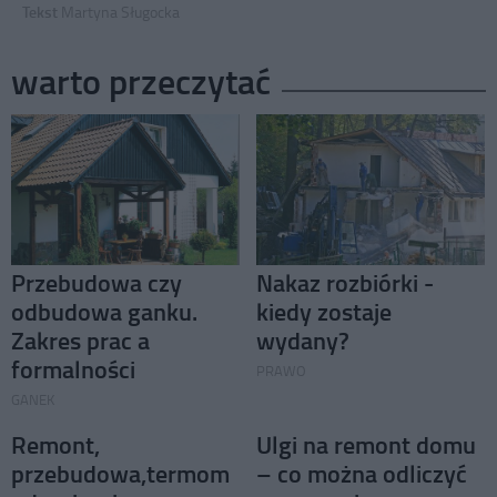
Tekst
Martyna Sługocka
warto przeczytać
Przebudowa czy
Nakaz rozbiórki -
odbudowa ganku.
kiedy zostaje
Zakres prac a
wydany?
formalności
PRAWO
GANEK
Remont,
Ulgi na remont domu
przebudowa,termom
– co można odliczyć