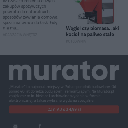
W czasach robienia dużych
zakupów spożywczych i
powrotu do naturalnych
sposobów żywienia domowa
spiżarnia wraca do łask. Gdy
Węgiel czy biomasa. Jaki
nie ma...
kocioł na paliwo stałe
ARANŻACJA WNĘTRZ
KOTŁOWNIA
„Murator” to najpopularniejszy w Polsce poradnik budowlany. Od
ponad 40 lat doradza budującym i remontującym. Na Murator.pl
znajdziesz m.in. bieżące i archiwalne wydania w formie
elektronicznej, a także wybrane wydania specjalne.
CZYTAJ od 4,99 zł