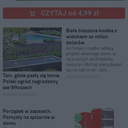
CZYTAJ od 4,99 zł
Biała blaszana kostka z
widokiem za milion
dolarów
Architekci rzadko oddają
projekt własnego domu w
ręce innych architektów.
Justyna i Michał zdecydowali
się na taki krok i dziś...
Tam, gdzie pasły się konie.
ARANŻACJA WNĘTRZ
Polski ogród nagrodzony
we Włoszech
ARANŻACJA OGRODU
Porządek w zapasach.
Pomysły na spiżarnie w
domu