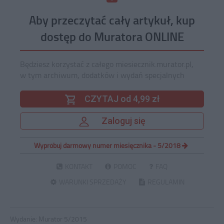
Aby przeczytać cały artykuł, kup
dostęp do Muratora ONLINE
Będziesz korzystać z całego miesiecznik.murator.pl,
w tym archiwum, dodatków i wydań specjalnych
CZYTAJ od 4,99 zł
Zaloguj się
Wypróbuj darmowy numer miesięcznika - 5/2018
KONTAKT
POMOC
FAQ
WARUNKI SPRZEDAŻY
REGULAMIN
Wydanie:
Murator 5/2015