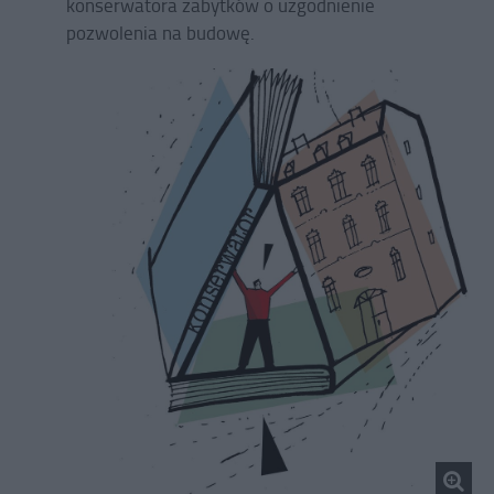
konserwatora zabytków o uzgodnienie
pozwolenia na budowę.