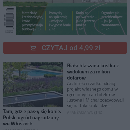
CZYTAJ od 4,99 zł
Biała blaszana kostka z
widokiem za milion
dolarów
Architekci rzadko oddają
projekt własnego domu w
ręce innych architektów.
Justyna i Michał zdecydowali
się na taki krok i dziś...
Tam, gdzie pasły się konie.
ARANŻACJA WNĘTRZ
Polski ogród nagrodzony
we Włoszech