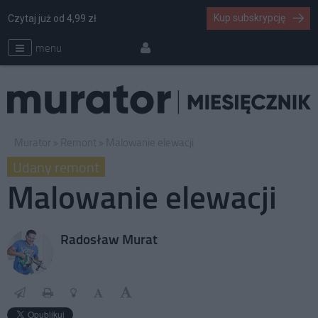
Kup subskrypcję
Czytaj już od 4,99 zł
menu
Murator
Remont
Malowanie elewacji
Udany remont
Malowanie elewacji
Radosław Murat