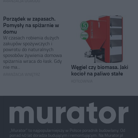
ARANŻACJA OGRODU
Porządek w zapasach.
Pomysły na spiżarnie w
domu
W czasach robienia dużych
zakupów spożywczych i
powrotu do naturalnych
sposobów żywienia domowa
spiżarnia wraca do łask. Gdy
Węgiel czy biomasa. Jaki
nie ma...
kocioł na paliwo stałe
ARANŻACJA WNĘTRZ
KOTŁOWNIA
„Murator” to najpopularniejszy w Polsce poradnik budowlany. Od
ponad 40 lat doradza budującym i remontującym. Na Murator.pl