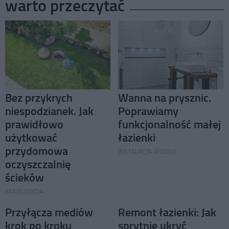
warto przeczytać
Bez przykrych
Wanna na prysznic.
niespodzianek. Jak
Poprawiamy
prawidłowo
funkcjonalność małej
użytkować
łazienki
przydomowa
INSTALACJA WODNA
oczyszczalnię
ścieków
KANALIZACJA
Przyłącza mediów
Remont łazienki: Jak
krok po kroku
sprytnie ukryć