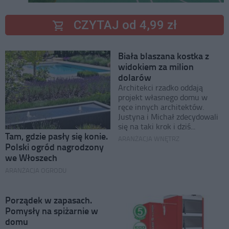
CZYTAJ od 4,99 zł
Biała blaszana kostka z
widokiem za milion
dolarów
Architekci rzadko oddają
projekt własnego domu w
ręce innych architektów.
Justyna i Michał zdecydowali
się na taki krok i dziś...
Tam, gdzie pasły się konie.
ARANŻACJA WNĘTRZ
Polski ogród nagrodzony
we Włoszech
ARANŻACJA OGRODU
Porządek w zapasach.
Pomysły na spiżarnie w
domu