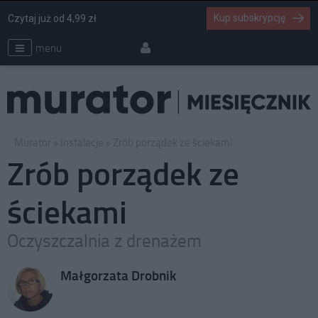
Kup subskrypcję
Czytaj już od 4,99 zł
menu
Murator
Instalacje
Zrób porządek ze ściekami
Zrób porządek ze
ściekami
Oczyszczalnia z drenażem
Małgorzata Drobnik