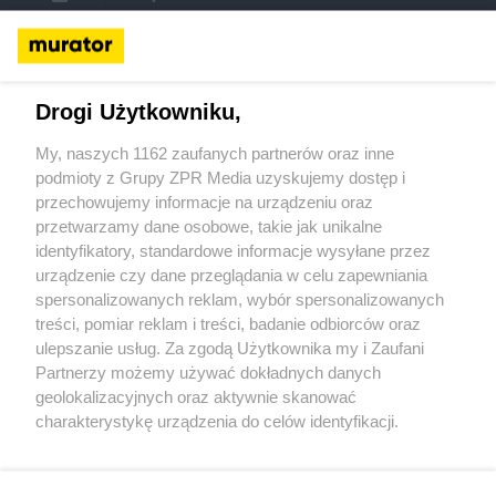
Murator ONLINE
Murator ONLINE + DRUK
Murator:
Redakcja miesięcznika
Redakcja wydań specjalnych
TIME
Drogi Użytkowniku,
S.A
Reklama
Regulamin serwisu
Warunki sprzedaży
Polityka
prywatności i cookies
Dane osobowe
Licencje
Pomoc
Deklaracja
My, naszych 1162 zaufanych partnerów oraz inne
dostępności
podmioty z Grupy ZPR Media uzyskujemy dostęp i
przechowujemy informacje na urządzeniu oraz
Serwisy internetowe
Budowa i Wnętrza:
Murator.pl
przetwarzamy dane osobowe, takie jak unikalne
Projekty.murator.pl
Muratorfinanse.pl
Urzadzamy.pl
identyfikatory, standardowe informacje wysyłane przez
Architektura.murator.pl
Muratorplus.pl
Zdrowie i parenting:
Poradnikzdrowie.pl
Mjakmama.pl
Hobby:
Podroze.pl
Beszamel.pl
urządzenie czy dane przeglądania w celu zapewniania
News:
Se.pl
Superbiz.pl
Superseriale.pl
Hotplota.pl
Eskacinema.pl
spersonalizowanych reklam, wybór spersonalizowanych
Radio:
Eska.pl
Eskarock.pl
Voxfm.pl
ESKA2
RadioPLUS.pl
SKLEP
treści, pomiar reklam i treści, badanie odbiorców oraz
ONLINE:
Vivelo.pl
ulepszanie usług. Za zgodą Użytkownika my i Zaufani
Partnerzy możemy używać dokładnych danych
Miesięczniki:
Murator
Architektura-murator
geolokalizacyjnych oraz aktywnie skanować
charakterystykę urządzenia do celów identyfikacji.
Żaden utwór zamieszczony w serwisie nie może być powielany i rozpowszechniany
lub dalej rozpowszechniany w jakikolwiek sposób (w tym także elektroniczny lub
Ponieważ cenimy Twoją prywatność, prosimy o zgodę na
mechaniczny) na jakimkolwiek polu eksploatacji w jakiejkolwiek formie, włącznie z
korzystanie z tych technologii poprzez kliknięcie
umieszczaniem w Internecie - bez pisemnej zgody TIME S.A. Jakiekolwiek użycie lub
„Akceptuję”. Zgoda jest dobrowolna i zawsze możesz ją