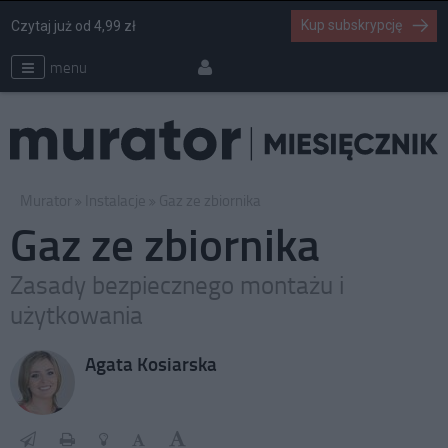
Kup subskrypcję
Czytaj już od 4,99 zł
menu
Murator
Instalacje
Gaz ze zbiornika
Gaz ze zbiornika
Zasady bezpiecznego montażu i
użytkowania
Agata Kosiarska