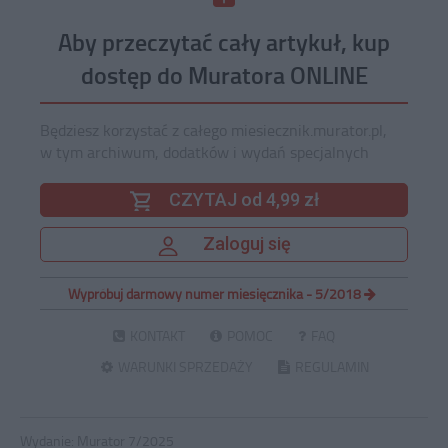
Aby przeczytać cały artykuł, kup
dostęp do Muratora ONLINE
Będziesz korzystać z całego miesiecznik.murator.pl,
w tym archiwum, dodatków i wydań specjalnych
CZYTAJ od 4,99 zł
Zaloguj się
Wypróbuj darmowy numer miesięcznika - 5/2018
KONTAKT
POMOC
FAQ
WARUNKI SPRZEDAŻY
REGULAMIN
Wydanie:
Murator 7/2025