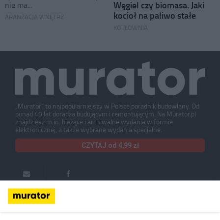
Węgiel czy biomasa. Jaki
nie ma...
kocioł na paliwo stałe
ARANŻACJA WNĘTRZ
KOTŁOWNIA
„Murator” to najpopularniejszy w Polsce poradnik budowlany. Od
ponad 40 lat doradza budującym i remontującym. Na Murator.pl
znajdziesz m.in. bieżące i archiwalne wydania w formie
elektronicznej, a także wybrane wydania specjalne.
CZYTAJ od 4,99 zł
Murator ONLINE
Murator ONLINE + DRUK