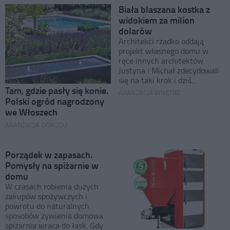
Biała blaszana kostka z
widokiem za milion
dolarów
Architekci rzadko oddają
projekt własnego domu w
ręce innych architektów.
Justyna i Michał zdecydowali
się na taki krok i dziś...
Tam, gdzie pasły się konie.
ARANŻACJA WNĘTRZ
Polski ogród nagrodzony
we Włoszech
ARANŻACJA OGRODU
Porządek w zapasach.
Pomysły na spiżarnie w
domu
W czasach robienia dużych
zakupów spożywczych i
powrotu do naturalnych
sposobów żywienia domowa
spiżarnia wraca do łask. Gdy