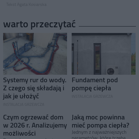
Tekst Agata Kosiarska
warto przeczytać
Systemy rur do wody.
Fundament pod
Z czego się składają i
pompę ciepła
jak je ułożyć
INSTALACJA GRZEWCZA
INSTALACJA GRZEWCZA
Czym ogrzewać dom
Jaką moc powinna
w 2026 r. Analizujemy
mieć pompa ciepła?
możliwości
Jednym z najważniejszych
parametrów, które trzeba