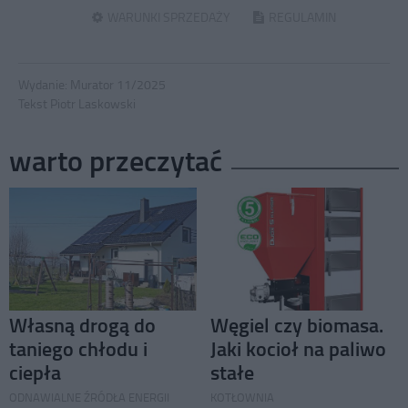
WARUNKI SPRZEDAŻY
REGULAMIN
Wydanie:
Murator 11/2025
Tekst Piotr Laskowski
warto przeczytać
Własną drogą do
Węgiel czy biomasa.
taniego chłodu i
Jaki kocioł na paliwo
ciepła
stałe
ODNAWIALNE ŹRÓDŁA ENERGII
KOTŁOWNIA