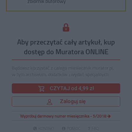
zbiornik buforowy
Aby przeczytać cały artykuł, kup
dostęp do Muratora ONLINE
Będziesz korzystać z całego miesiecznik.murator.pl,
w tym archiwum, dodatków i wydań specjalnych
CZYTAJ od 4,99 zł
Zaloguj się
Wypróbuj darmowy numer miesięcznika - 5/2018
KONTAKT
POMOC
FAQ