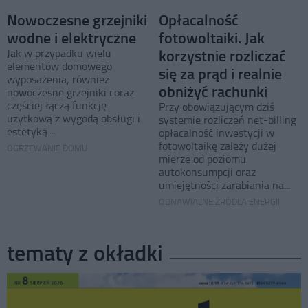
Nowoczesne grzejniki
Opłacalność
wodne i elektryczne
fotowoltaiki. Jak
korzystnie rozliczać
Jak w przypadku wielu
elementów domowego
się za prąd i realnie
wyposażenia, również
obniżyć rachunki
nowoczesne grzejniki coraz
częściej łączą funkcję
Przy obowiązującym dziś
użytkową z wygodą obsługi i
systemie rozliczeń net-billing
estetyką....
opłacalność inwestycji w
fotowoltaikę zależy dużej
OGRZEWANIE DOMU
mierze od poziomu
autokonsumpcji oraz
umiejętności zarabiania na...
ODNAWIALNE ŹRÓDŁA ENERGII
tematy z okładki