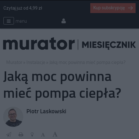
Kup subskrypcję
Czytaj już od 4,99 zł
menu
Murator
Instalacje
Jaką moc powinna mieć pompa ciepła?
Jaką moc powinna
mieć pompa ciepła?
Piotr Laskowski