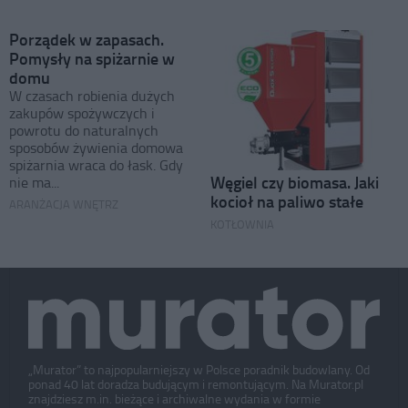
Porządek w zapasach.
Pomysły na spiżarnie w
domu
W czasach robienia dużych
zakupów spożywczych i
powrotu do naturalnych
sposobów żywienia domowa
spiżarnia wraca do łask. Gdy
Węgiel czy biomasa. Jaki
nie ma...
kocioł na paliwo stałe
ARANŻACJA WNĘTRZ
KOTŁOWNIA
„Murator” to najpopularniejszy w Polsce poradnik budowlany. Od
ponad 40 lat doradza budującym i remontującym. Na Murator.pl
znajdziesz m.in. bieżące i archiwalne wydania w formie