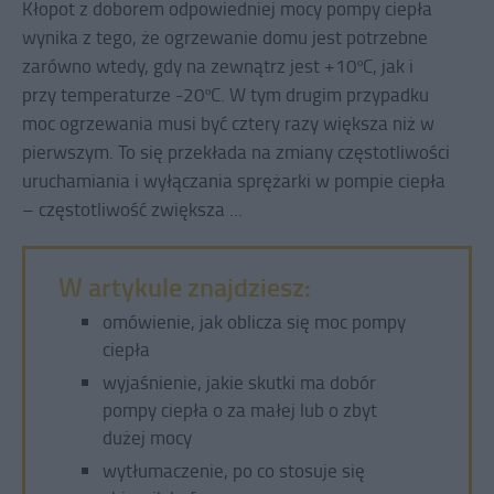
Kłopot z doborem odpowiedniej mocy pompy ciepła
wynika z tego, że ogrzewanie domu jest potrzebne
zarówno wtedy, gdy na zewnątrz jest +10ºC, jak i
przy temperaturze -20ºC. W tym drugim przypadku
moc ogrzewania musi być cztery razy większa niż w
pierwszym. To się przekłada na zmiany częstotliwości
uruchamiania i wyłączania sprężarki w pompie ciepła
– częstotliwość zwiększa ...
W artykule znajdziesz:
omówienie, jak oblicza się moc pompy
ciepła
wyjaśnienie, jakie skutki ma dobór
pompy ciepła o za małej lub o zbyt
dużej mocy
wytłumaczenie, po co stosuje się