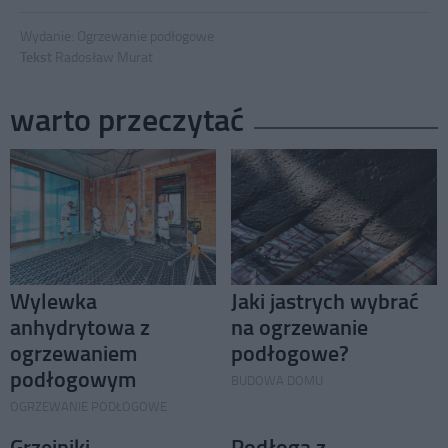
Wydanie:
Ogrzewanie podłogowe
Tekst
Radosław Murat
warto przeczytać
Wylewka
Jaki jastrych wybrać
anhydrytowa z
na ogrzewanie
ogrzewaniem
podłogowe?
podłogowym
BUDOWA DOMU
OGRZEWANIE PODŁOGOWE
Grzejniki
Podłoga z