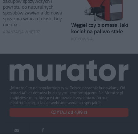
zakupów spożywczych i
powrotu do naturalnych
sposobów żywienia domowa
spiżarnia wraca do łask. Gdy
Węgiel czy biomasa. Jaki
nie ma...
kocioł na paliwo stałe
ARANŻACJA WNĘTRZ
KOTŁOWNIA
„Murator” to najpopularniejszy w Polsce poradnik budowlany. Od
ponad 40 lat doradza budującym i remontującym. Na Murator.pl
znajdziesz m.in. bieżące i archiwalne wydania w formie
elektronicznej, a także wybrane wydania specjalne.
CZYTAJ od 4,99 zł