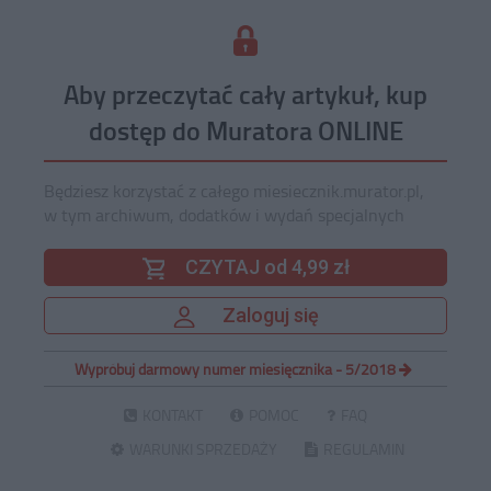
Aby przeczytać cały artykuł, kup
dostęp do Muratora ONLINE
Będziesz korzystać z całego miesiecznik.murator.pl,
w tym archiwum, dodatków i wydań specjalnych
CZYTAJ od 4,99 zł
Zaloguj się
Wypróbuj darmowy numer miesięcznika - 5/2018
KONTAKT
POMOC
FAQ
WARUNKI SPRZEDAŻY
REGULAMIN