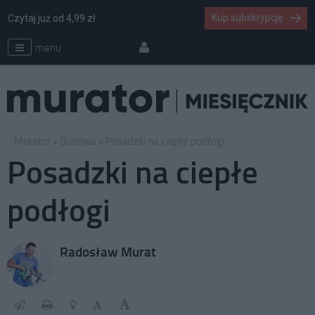
Kup subskrypcję
Czytaj już od 4,99 zł
menu
Murator
Budowa
Posadzki na ciepłe podłogi
Posadzki na ciepłe
podłogi
Radosław Murat