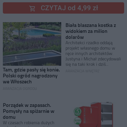
CZYTAJ od 4,99 zł
Biała blaszana kostka z
widokiem za milion
dolarów
Architekci rzadko oddają
projekt własnego domu w
ręce innych architektów.
Justyna i Michał zdecydowali
się na taki krok i dziś...
Tam, gdzie pasły się konie.
ARANŻACJA WNĘTRZ
Polski ogród nagrodzony
we Włoszech
ARANŻACJA OGRODU
Porządek w zapasach.
Pomysły na spiżarnie w
domu
W czasach robienia dużych