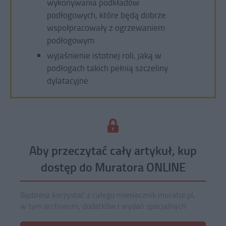
wykonywania podkładów
podłogowych, które będą dobrze
wspołpracowały z ogrzewaniem
podłogowym
wyjaśnienie istotnej roli, jaką w
podłogach takich pełnią szczeliny
dylatacyjne
Aby przeczytać cały artykuł, kup
dostęp do Muratora ONLINE
Będziesz korzystać z całego miesiecznik.murator.pl,
w tym archiwum, dodatków i wydań specjalnych