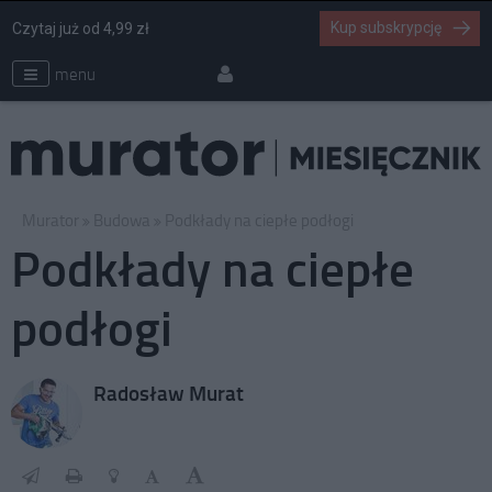
Kup subskrypcję
Czytaj już od 4,99 zł
menu
Murator
Budowa
Podkłady na ciepłe podłogi
Podkłady na ciepłe
podłogi
Radosław Murat