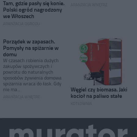
Tam, gdzie pasły się konie.
ARANŻACJA WNĘTRZ
Polski ogród nagrodzony
we Włoszech
ARANŻACJA OGRODU
Porządek w zapasach.
Pomysły na spiżarnie w
domu
W czasach robienia dużych
zakupów spożywczych i
powrotu do naturalnych
sposobów żywienia domowa
spiżarnia wraca do łask. Gdy
Węgiel czy biomasa. Jaki
nie ma...
kocioł na paliwo stałe
ARANŻACJA WNĘTRZ
KOTŁOWNIA