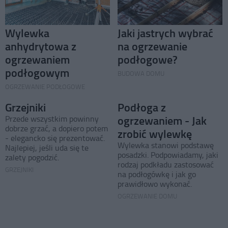
Wylewka
Jaki jastrych wybrać
anhydrytowa z
na ogrzewanie
ogrzewaniem
podłogowe?
podłogowym
BUDOWA DOMU
OGRZEWANIE PODŁOGOWE
Grzejniki
Podłoga z
ogrzewaniem - Jak
Przede wszystkim powinny
dobrze grzać, a dopiero potem
zrobić wylewkę
- elegancko się prezentować.
Wylewka stanowi podstawę
Najlepiej, jeśli uda się te
posadzki. Podpowiadamy, jaki
zalety pogodzić.
rodzaj podkładu zastosować
GRZEJNIKI
na podłogówkę i jak go
prawidłowo wykonać.
OGRZEWANIE DOMU