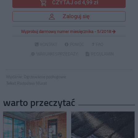
CZYTAJ od 4,99 zł
Zaloguj się
Wypróbuj darmowy numer miesięcznika - 5/2018
KONTAKT
POMOC
FAQ
WARUNKI SPRZEDAŻY
REGULAMIN
Wydanie:
Ogrzewanie podłogowe
Tekst
Radosław Murat
warto przeczytać