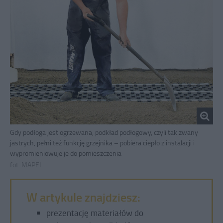
Gdy podłoga jest ogrzewana, podkład podłogowy, czyli tak zwany
jastrych, pełni też funkcję grzejnika – pobiera ciepło z instalacji i
wypromieniowuje je do pomieszczenia
fot. MAPEI
W artykule znajdziesz:
prezentację materiałów do