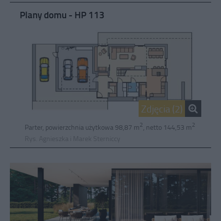
Plany domu - HP 113
Zdjęcia (2)
2
2
Parter, powierzchnia użytkowa 98,87 m
, netto 144,53 m
Rys. Agnieszka i Marek Sterniccy