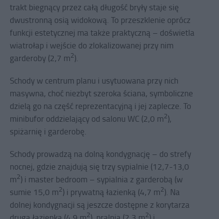
trakt biegnący przez całą długość bryły staje się
dwustronną osią widokową. To przeszklenie oprócz
funkcji estetycznej ma także praktyczną – doświetla
wiatrołap i wejście do zlokalizowanej przy nim
2
garderoby (2,7 m
).
Schody w centrum planu i usytuowana przy nich
masywna, choć niezbyt szeroka ściana, symboliczne
dzielą go na część reprezentacyjną i jej zaplecze. To
2
minibufor oddzielający od salonu WC (2,0 m
),
spiżarnię i garderobę.
Schody prowadzą na dolną kondygnację – do strefy
nocnej, gdzie znajdują się trzy sypialnie (12,7-13,0
2
m
) i master bedroom – sypialnia z garderobą (w
2
2
sumie 15,0 m
) i prywatną łazienką (4,7 m
). Na
dolnej kondygnacji są jeszcze dostępne z korytarza
2
2
druga łazienka (4,9 m
), pralnia (2,3 m
) i