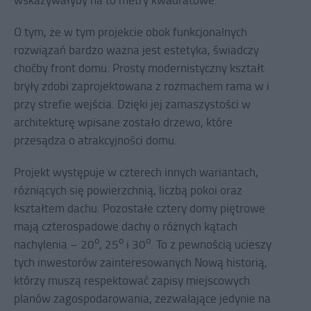
O tym, że w tym projekcie obok funkcjonalnych
rozwiązań bardzo ważna jest estetyka, świadczy
choćby front domu. Prosty modernistyczny kształt
bryły zdobi zaprojektowana z rozmachem rama w i
przy strefie wejścia. Dzięki jej zamaszystości w
architekturę wpisane zostało drzewo, które
przesądza o atrakcyjności domu.
Projekt występuje w czterech innych wariantach,
różniących się powierzchnią, liczbą pokoi oraz
kształtem dachu. Pozostałe cztery domy piętrowe
mają czterospadowe dachy o różnych kątach
o
o
o
nachylenia – 20
, 25
i 30
. To z pewnością ucieszy
tych inwestorów zainteresowanych Nową historią,
którzy muszą respektować zapisy miejscowych
planów zagospodarowania, zezwalające jedynie na