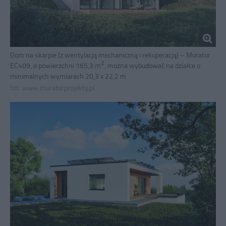
Dom na skarpie (z wentylacją mechaniczną i rekuperacją) – Murator
2
EC409, o powierzchni 165,3 m
, można wybudować na działce o
minimalnych wymiarach 20,3 x 22,2 m
fot. www.muratorprojekty.pl