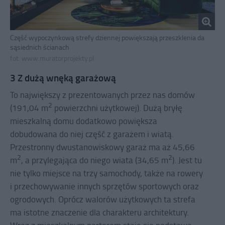
Część wypoczynkową strefy dziennej powiększają przeszklenia da
sąsiednich ścianach
fot. www.muratorprojekty.pl
3 Z dużą wnęką garażową
To największy z prezentowanych przez nas domów
2
(191,04 m
powierzchni użytkowej). Dużą bryłę
mieszkalną domu dodatkowo powiększa
dobudowana do niej część z garażem i wiatą.
Przestronny dwustanowiskowy garaż ma aż 45,66
2
2
m
, a przylegająca do niego wiata (34,65 m
). Jest tu
nie tylko miejsce na trzy samochody, także na rowery
i przechowywanie innych sprzętów sportowych oraz
ogrodowych. Oprócz walorów użytkowych ta strefa
ma istotne znaczenie dla charakteru architektury.