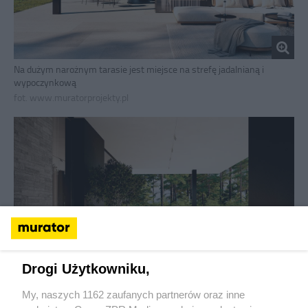
Na dużym narożnym tarasie jest miejsce na strefę jadalnianą i
wypoczynkową
fot. www.muratorprojekty.pl
Drogi Użytkowniku,
My, naszych 1162 zaufanych partnerów oraz inne