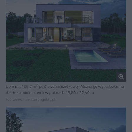
2
Dom ma 166,7 m
powierzchni użytkowej. Można go wybudować na
działce o minimalnych wymiarach 19,80 x 22,40 m
fot. www.muratorprojekty.pl