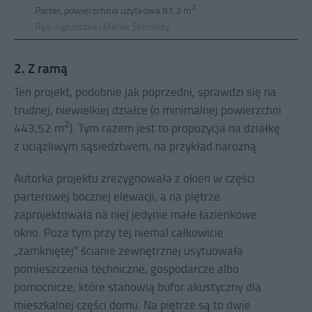
2
Parter, powierzchnia użytkowa 81,3 m
Rys. Agnieszka i Marek Sterniccy
2. Z ramą
Ten projekt, podobnie jak poprzedni, sprawdzi się na
trudnej, niewielkiej działce (o minimalnej powierzchni
2
443,52 m
). Tym razem jest to propozycja na działkę
z uciążliwym sąsiedztwem, na przykład narożną.
Autorka projektu zrezygnowała z okien w części
parterowej bocznej elewacji, a na piętrze
zaprojektowała na niej jedynie małe łazienkowe
okno. Poza tym przy tej niemal całkowicie
„zamkniętej” ścianie zewnętrznej usytuowała
pomieszczenia techniczne, gospodarcze albo
pomocnicze, które stanowią bufor akustyczny dla
mieszkalnej części domu. Na piętrze są to dwie