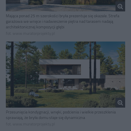
Mająca ponad 25 m szerokości bryła prezentuje się okazale. Strefa
garażowa we wnęce i nadwieszenie piętra nad tarasem nadają
architektonicznej kompozycji głębi
fot. www.muratorprojekty.pl
Przesunięcia kondygnacji, wnęki, podcienia i wielkie przeszklenia
sprawiają, że bryła domu staje się dynamiczna
fot. www.muratorprojekty.pl