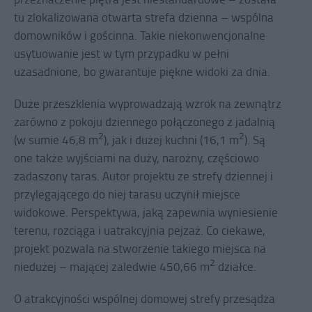
tu zlokalizowana otwarta strefa dzienna – wspólna
domowników i gościnna. Takie niekonwencjonalne
usytuowanie jest w tym przypadku w pełni
uzasadnione, bo gwarantuje piękne widoki za dnia.
Duże przeszklenia wyprowadzają wzrok na zewnątrz
zarówno z pokoju dziennego połączonego z jadalnią
2
2
(w sumie 46,8 m
), jak i dużej kuchni (16,1 m
). Są
one także wyjściami na duży, narożny, częściowo
zadaszony taras. Autor projektu ze strefy dziennej i
przylegającego do niej tarasu uczynił miejsce
widokowe. Perspektywa, jaką zapewnia wyniesienie
terenu, rozciąga i uatrakcyjnia pejzaż. Co ciekawe,
projekt pozwala na stworzenie takiego miejsca na
2
niedużej – mającej zaledwie 450,66 m
działce.
O atrakcyjności wspólnej domowej strefy przesądza