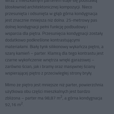
Wraz z mieszkalnym parterem staje się podstawą
(dosłownie) architektonicznej kompozycji. Nieco
przesunięta i odsunięta w głąb górna kondygnacja
jest znacznie mniejsza niż dolna. 25-metrowy pas
dolnej kondygnacji pełni funkcję podbudowy i
wsparcia dla piętra. Przesunięcia kondygnacji zostały
dodatkowo podkreślone kontrastującymi
materiałami. Biały tynk silikonowy wykańcza piętro, a
szary kamień – parter. Klamrą dla tego kontrastu jest
czarne wykończenie wnętrza wnęki garażowej –
zarówno ścian, jak i bramy oraz masywnej ściany
wspierającej piętro z przeciwległej strony bryły.
Mimo że piętro jest mniejsze niż parter, powierzchnia
użytkowa obu części mieszkalnych jest bardzo
2
zbliżona – parter ma 98,87 m
, a górna kondygnacja
2
92,16 m
.