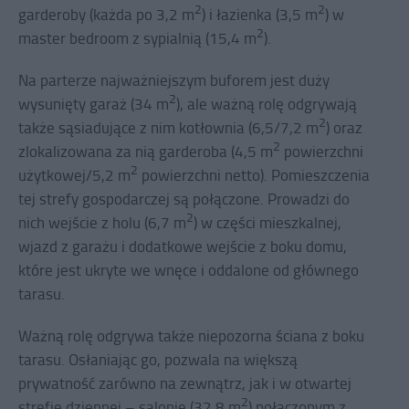
2
2
garderoby (każda po 3,2 m
) i łazienka (3,5 m
) w
2
master bedroom z sypialnią (15,4 m
).
Na parterze najważniejszym buforem jest duży
2
wysunięty garaż (34 m
), ale ważną rolę odgrywają
2
także sąsiadujące z nim kotłownia (6,5/7,2 m
) oraz
2
zlokalizowana za nią garderoba (4,5 m
powierzchni
2
użytkowej/5,2 m
powierzchni netto). Pomieszczenia
tej strefy gospodarczej są połączone. Prowadzi do
2
nich wejście z holu (6,7 m
) w części mieszkalnej,
wjazd z garażu i dodatkowe wejście z boku domu,
które jest ukryte we wnęce i oddalone od głównego
tarasu.
Ważną rolę odgrywa także niepozorna ściana z boku
tarasu. Osłaniając go, pozwala na większą
prywatność zarówno na zewnątrz, jak i w otwartej
2
strefie dziennej – salonie (32,8 m
) połączonym z