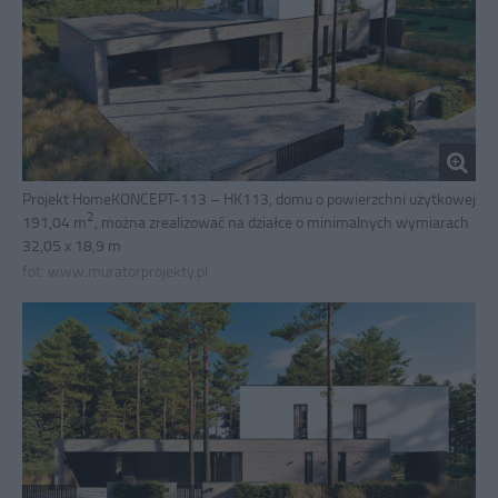
Projekt HomeKONCEPT-113 – HK113, domu o powierzchni użytkowej
2
191,04 m
, można zrealizować na działce o minimalnych wymiarach
32,05 x 18,9 m
fot. www.muratorprojekty.pl