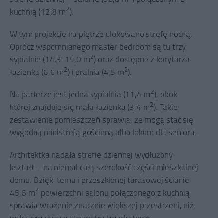
2
kuchnią (12,8 m
).
W tym projekcie na piętrze ulokowano strefę nocną.
Oprócz wspomnianego master bedroom są tu trzy
2
sypialnie (14,3-15,0 m
) oraz dostępne z korytarza
2
2
łazienka (6,6 m
) i pralnia (4,5 m
).
2
Na parterze jest jedna sypialnia (11,4 m
), obok
2
której znajduje się mała łazienka (3,4 m
). Takie
zestawienie pomieszczeń sprawia, że mogą stać się
wygodną ministrefą gościnną albo lokum dla seniora.
Architektka nadała strefie dziennej wydłużony
kształt – na niemal całą szerokość części mieszkalnej
domu. Dzięki temu i przeszklonej tarasowej ścianie
2
45,6 m
powierzchni salonu połączonego z kuchnią
sprawia wrażenie znacznie większej przestrzeni, niż
wskazywałyby na to metry kwadratowe.