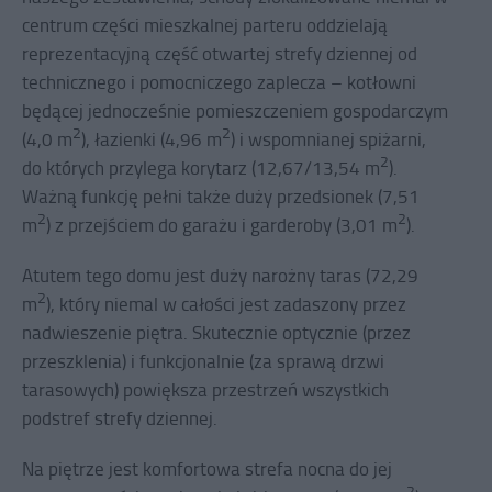
centrum części mieszkalnej parteru oddzielają
reprezentacyjną część otwartej strefy dziennej od
technicznego i pomocniczego zaplecza – kotłowni
będącej jednocześnie pomieszczeniem gospodarczym
2
2
(4,0 m
), łazienki (4,96 m
) i wspomnianej spiżarni,
2
do których przylega korytarz (12,67/13,54 m
).
Ważną funkcję pełni także duży przedsionek (7,51
2
2
m
) z przejściem do garażu i garderoby (3,01 m
).
Atutem tego domu jest duży narożny taras (72,29
2
m
), który niemal w całości jest zadaszony przez
nadwieszenie piętra. Skutecznie optycznie (przez
przeszklenia) i funkcjonalnie (za sprawą drzwi
tarasowych) powiększa przestrzeń wszystkich
podstref strefy dziennej.
Na piętrze jest komfortowa strefa nocna do jej
2