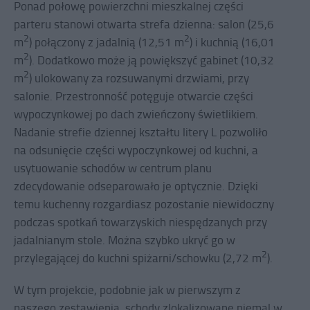
Ponad połowę powierzchni mieszkalnej części
parteru stanowi otwarta strefa dzienna: salon (25,6
2
2
m
) połączony z jadalnią (12,51 m
) i kuchnią (16,01
2
m
). Dodatkowo może ją powiększyć gabinet (10,32
2
m
) ulokowany za rozsuwanymi drzwiami, przy
salonie. Przestronność potęguje otwarcie części
wypoczynkowej po dach zwieńczony świetlikiem.
Nadanie strefie dziennej kształtu litery L pozwoliło
na odsunięcie części wypoczynkowej od kuchni, a
usytuowanie schodów w centrum planu
zdecydowanie odseparowało je optycznie. Dzięki
temu kuchenny rozgardiasz pozostanie niewidoczny
podczas spotkań towarzyskich niespędzanych przy
jadalnianym stole. Można szybko ukryć go w
2
przylegającej do kuchni spiżarni/schowku (2,72 m
).
W tym projekcie, podobnie jak w pierwszym z
naszego zestawienia, schody zlokalizowane niemal w