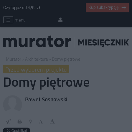
Kup subskrypcję
Czytaj już od 4,99 zł
menu
Murator
Architektura
Domy piętrowe
Przed wyborem projektu
Domy piętrowe
Paweł Sosnowski