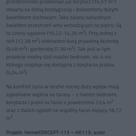
przestronności przekonuje już korytarz (16,57 m
)
otwarty na dolną kondygnację i doświetlony dużym
świetlikiem dachowym. Taka zalana naturalnym
światłem przestrzeń wita wchodzących na piętro. Są
2
tu cztery sypialnie (10,22-14,26 m
). Przy jednej z
2
nich (12,38 m
) ulokowano dużą prywatną łazienkę
2
2
(9,48 m
) i garderobę (7,38 m
). Taki jest w tym
projekcie modny dziś master bedroom, vis-à-vis
którego znajduje się dostępna z korytarza pralnia
2
(5,04 m
).
Na komfort życia w strefie nocnej duży wpływ mają
sypialniane wyjścia na tarasy – z master bedroom,
2
korytarza i pralni na taras o powierzchni 23,4 m
oraz z dwóch sypialń na wspólny taras mający 18,72
2
m
.
Projekt: HomeKONCEPT-113 – HK113; autor