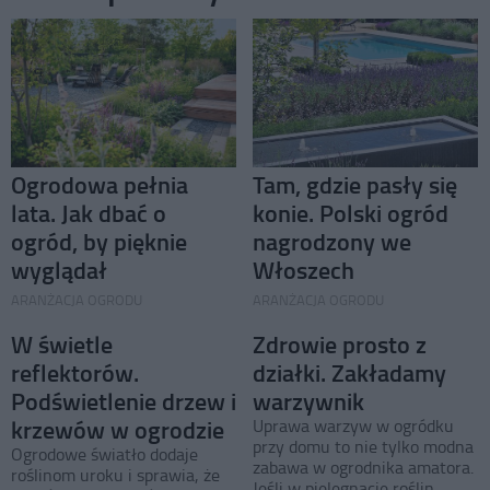
Ogrodowa pełnia
Tam, gdzie pasły się
lata. Jak dbać o
konie. Polski ogród
ogród, by pięknie
nagrodzony we
wyglądał
Włoszech
ARANŻACJA OGRODU
ARANŻACJA OGRODU
W świetle
Zdrowie prosto z
reflektorów.
działki. Zakładamy
Podświetlenie drzew i
warzywnik
krzewów w ogrodzie
Uprawa warzyw w ogródku
przy domu to nie tylko modna
Ogrodowe światło dodaje
zabawa w ogrodnika amatora.
roślinom uroku i sprawia, że
Jeśli w pielęgnację roślin