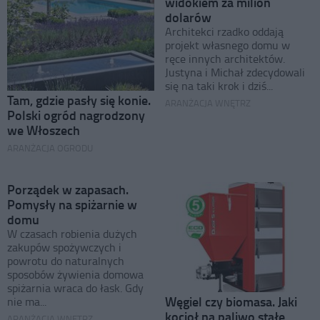
widokiem za milion
dolarów
Architekci rzadko oddają
projekt własnego domu w
ręce innych architektów.
Justyna i Michał zdecydowali
się na taki krok i dziś...
Tam, gdzie pasły się konie.
ARANŻACJA WNĘTRZ
Polski ogród nagrodzony
we Włoszech
ARANŻACJA OGRODU
Porządek w zapasach.
Pomysły na spiżarnie w
domu
W czasach robienia dużych
zakupów spożywczych i
powrotu do naturalnych
sposobów żywienia domowa
spiżarnia wraca do łask. Gdy
Węgiel czy biomasa. Jaki
nie ma...
kocioł na paliwo stałe
ARANŻACJA WNĘTRZ