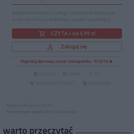
Będziesz korzystać z całego miesiecznik.murator.pl,
w tym archiwum, dodatków i wydań specjalnych
CZYTAJ od 4,99 zł
Zaloguj się
Wypróbuj darmowy numer miesięcznika - 5/2018
KONTAKT
POMOC
FAQ
WARUNKI SPRZEDAŻY
REGULAMIN
Wydanie:
Murator 5/2015
Tekst
i
projekt
ogrodu
Anna Skórkowska
warto przeczytać