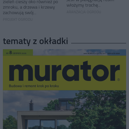
zieleń cieszy oko również po
włożymy trochę...
zmroku, a drzewa i krzewy
zachowują swój...
ARANŻACJA OGRODU
PROJEKT OGRODU
tematy z okładki