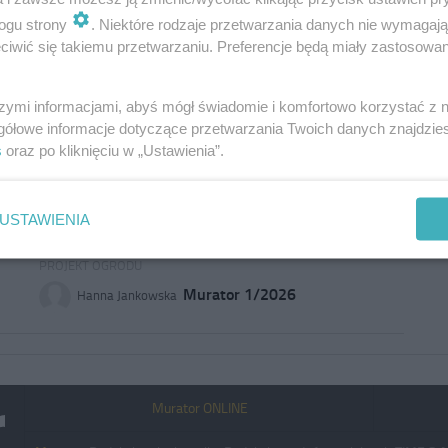
ogu strony
. Niektóre rodzaje przetwarzania danych nie wymagaj
iwić się takiemu przetwarzaniu. Preferencje będą miały zastosowanie
Płot w pełnym świetle. Sposoby na
oświetlenie ogrodzenia, strefy wejścia
i wjazdu
szymi informacjami, abyś mógł świadomie i komfortowo korzystać z
gółowe informacje dotyczące przetwarzania Twoich danych znajdzi
Oświetlenie ogrodzenia to idealny sposób, aby
s
oraz po kliknięciu w „Ustawienia”.
podkreślić granice ogrodu i stworzyć spójną całość z
pozostałymi elementami aranżacji świetlnej.
Jednocześnie umiejętnie rozmieszczone lampy
USTAWIENIA
podnoszą komfort i bezpieczeństwo domowników.
OGRODZENIE
,
OŚWIETLENIE OGRODU
,
ARANŻACJA OGRODU
,
PROJEKT OGRODU
Murator 1/2026
Hanna Jankowska
Murator ONLINE