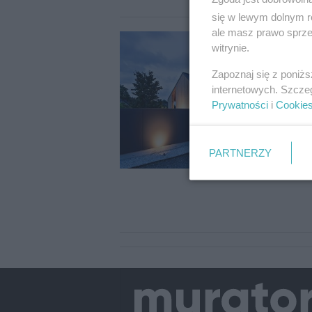
się w lewym dolnym r
ale masz prawo sprzec
witrynie.
Zapoznaj się z poniż
internetowych. Szcze
Prywatności
i
Cookie
PARTNERZY