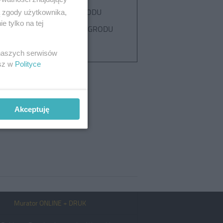
PROJEKT OGRODU
ą zgody użytkownika,
 tylko na tej
ARANŻACJA OGRODU
OGRODZENIE
 naszych serwisów
esz w
Polityce
Akceptuję
Murator ONLINE + DRUK