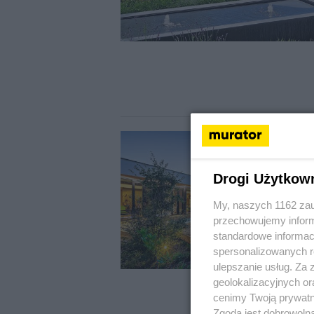
Drogi Użytkow
My, naszych 1162 zau
przechowujemy informa
standardowe informac
spersonalizowanych re
ulepszanie usług. Za
geolokalizacyjnych or
cenimy Twoją prywatno
Zgoda jest dobrowoln