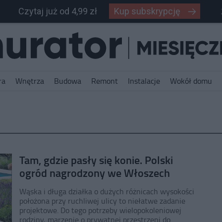
Czytaj już od 4,99 zł
Kup subskrypcję
ra
Wnętrza
Budowa
Remont
Instalacje
Wokół domu
Tam, gdzie pasły się konie. Polski
ogród nagrodzony we Włoszech
Wąska i długa działka o dużych różnicach wysokości
położona przy ruchliwej ulicy to niełatwe zadanie
projektowe. Do tego potrzeby wielopokoleniowej
rodziny, marzenie o prywatnej przestrzeni do