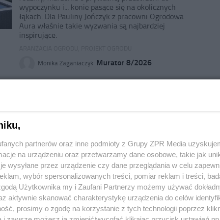
wypoczynku i... konie pasące się na okolicznych
łąkach. Dla Pauliny Jończyk z pracowni Ogrodowa
Aura właśnie takie wyzwania są najbardziej
inspirujące.
ARANŻACJA OGRODU
,
PROJEKT OGRODU
Murator 8/2026
Monika Zaganiaczyk
W świetle reflektorów. Podświetlenie
drzew i krzewów w ogrodzie
niku,
Ogrodowe światło dodaje roślinom uroku i sprawia,
że zieleń cieszy oko również po zmroku, a drzewa i
fanych partnerów oraz inne podmioty z Grupy ZPR Media uzyskujem
krzewy zachowują swój urok niezależnie od pory
cje na urządzeniu oraz przetwarzamy dane osobowe, takie jak unika
roku. Ponadto subtelnie wyeksponowane sylwetki
je wysyłane przez urządzenie czy dane przeglądania w celu zapewn
drzew i krzewów, a także skąpane w świetle liście i
kwiaty dostarczają innych wrażeń estetycznych niż w
klam, wybór spersonalizowanych treści, pomiar reklam i treści, bad
naturalnym świetle.
 zgodą Użytkownika my i Zaufani Partnerzy możemy używać dokład
az aktywnie skanować charakterystykę urządzenia do celów identyfi
PROJEKT OGRODU
ść, prosimy o zgodę na korzystanie z tych technologii poprzez klikn
Murator 7/2026
Hanna Jankowska
a i zawsze możesz ją zmienić/wycofać klikając przycisk ustawień pr