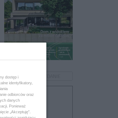
Murator 8/2026
ZOBACZ WYDANIE
y dostęp i
lne identyfikatory,
iania
Tematy
anie odbiorców oraz
nych danych
kacji. Ponieważ
OŚWIETLENIE
ięcie „Akceptuję”.
OGRODU
ywatności znajdujący