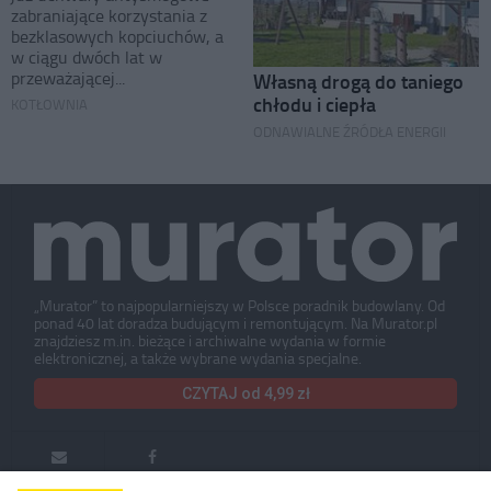
zabraniające korzystania z
bezklasowych kopciuchów, a
w ciągu dwóch lat w
przeważającej...
Własną drogą do taniego
chłodu i ciepła
KOTŁOWNIA
ODNAWIALNE ŹRÓDŁA ENERGII
„Murator” to najpopularniejszy w Polsce poradnik budowlany. Od
ponad 40 lat doradza budującym i remontującym. Na Murator.pl
znajdziesz m.in. bieżące i archiwalne wydania w formie
elektronicznej, a także wybrane wydania specjalne.
CZYTAJ od 4,99 zł