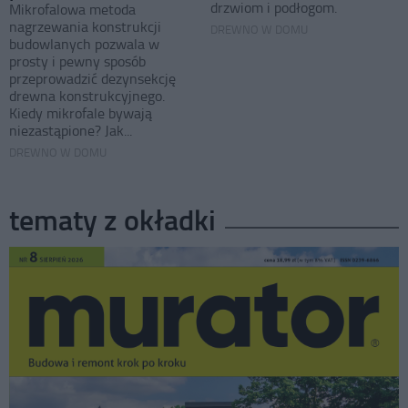
drzwiom i podłogom.
Mikrofalowa metoda
nagrzewania konstrukcji
DREWNO W DOMU
budowlanych pozwala w
prosty i pewny sposób
przeprowadzić dezynsekcję
drewna konstrukcyjnego.
Kiedy mikrofale bywają
niezastąpione? Jak...
DREWNO W DOMU
tematy z okładki