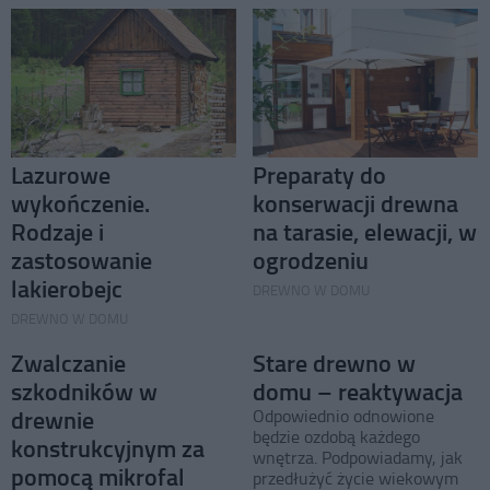
Lazurowe
Preparaty do
wykończenie.
konserwacji drewna
Rodzaje i
na tarasie, elewacji, w
zastosowanie
ogrodzeniu
lakierobejc
DREWNO W DOMU
DREWNO W DOMU
Zwalczanie
Stare drewno w
szkodników w
domu – reaktywacja
drewnie
Odpowiednio odnowione
będzie ozdobą każdego
konstrukcyjnym za
wnętrza. Podpowiadamy, jak
pomocą mikrofal
przedłużyć życie wiekowym