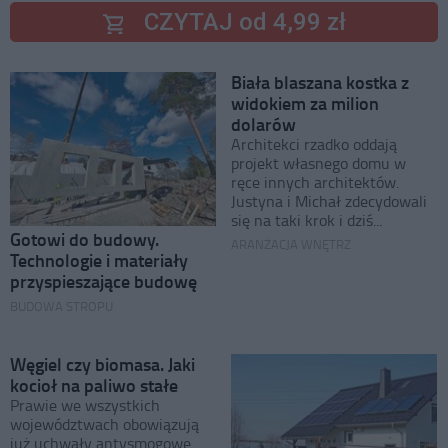
CZYTAJ od 4,99 zł
Biała blaszana kostka z
widokiem za milion
dolarów
Architekci rzadko oddają
projekt własnego domu w
ręce innych architektów.
Justyna i Michał zdecydowali
się na taki krok i dziś...
Gotowi do budowy.
ARANŻACJA WNĘTRZ
Technologie i materiały
przyspieszające budowę
BUDOWA STROPU
Węgiel czy biomasa. Jaki
kocioł na paliwo stałe
Prawie we wszystkich
województwach obowiązują
już uchwały antysmogowe