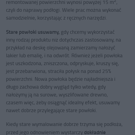
2
remontowanej powierzchni wynosi powyżej 15 m
,
czyli do naprawy podłogi. Wiele prac można wykonać
samodzielnie, korzystając z ręcznych narzędzi.
Stare powłoki usuwamy,
gdy chcemy wykorzystać
inny rodzaj produktu niż dotychczas zastosowany, na
przykład na deskę olejowaną zamierzamy nałożyć
lakier lub emalię, i na odwrót. Również jeżeli powłoka
jest uszkodzona, zniszczona, odpryskuje, kruszy się,
jest przebarwiona, straciła połysk na ponad 25%
powierzchni. Nowa powłoka będzie najładniejsza i
długo zachowa dobry wygląd tylko wtedy, gdy
nałożymy ją na surowe, wyszlifowane drewno,
czasem więc, żeby osiągnąć idealny efekt, usuwamy
nawet dobrze przylegające stare powłoki.
Kiedy stare wymalowanie dobrze trzyma się podłoża,
dokładnie
przed jego odnowieniem wystarczy