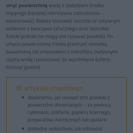
umyć
powierzchnię
wodą z dodatkiem środka
myjącego (bardziej intensywne zabrudzenia –
wyszorować). Należy stosować szczotki ze sztywnym
włóknem z tworzywa sztucznego oraz szorstkie
ścierki (jednak nie mogą one rysować powłoki). Po
umyciu powierzchnię trzeba przetrzeć szmatką
bawełnianą lub zmywakiem z mikrofibry zwilżonymi
czystą wodą i pozostawić do wyschnięcia (cztery-
dziesięć godzin).
W artykule znajdziesz:
objaśnienia, jak usuwać stre powłoki z
powierzchni drewnianych – za pomocą
cykliniarki, szlifierki, papieru ściernego,
preparatów chemicznych lub opalarki
dokładne wskazówki, jak odnawiać