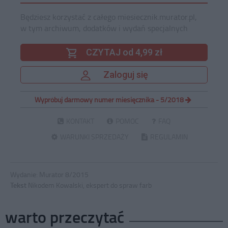
Będziesz korzystać z całego miesiecznik.murator.pl,
w tym archiwum, dodatków i wydań specjalnych
CZYTAJ od 4,99 zł
Zaloguj się
Wypróbuj darmowy numer miesięcznika - 5/2018
KONTAKT
POMOC
FAQ
WARUNKI SPRZEDAŻY
REGULAMIN
Wydanie:
Murator 8/2015
Tekst
Nikodem Kowalski, ekspert do spraw farb
warto przeczytać