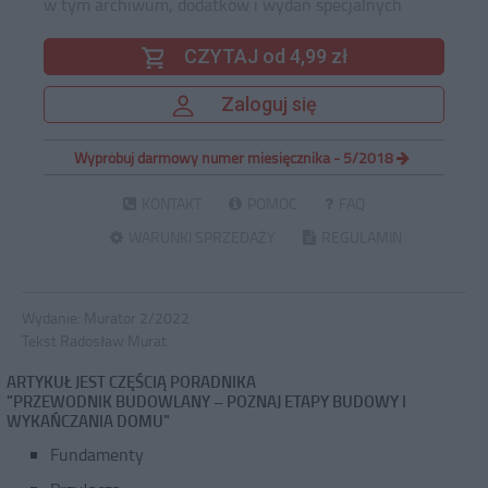
w tym archiwum, dodatków i wydań specjalnych
CZYTAJ od 4,99 zł
Zaloguj się
Wypróbuj darmowy numer miesięcznika - 5/2018
KONTAKT
POMOC
FAQ
WARUNKI SPRZEDAŻY
REGULAMIN
Wydanie:
Murator 2/2022
Tekst Radosław Murat
ARTYKUŁ JEST CZĘŚCIĄ PORADNIKA
"PRZEWODNIK BUDOWLANY – POZNAJ ETAPY BUDOWY I
WYKAŃCZANIA DOMU"
Fundamenty