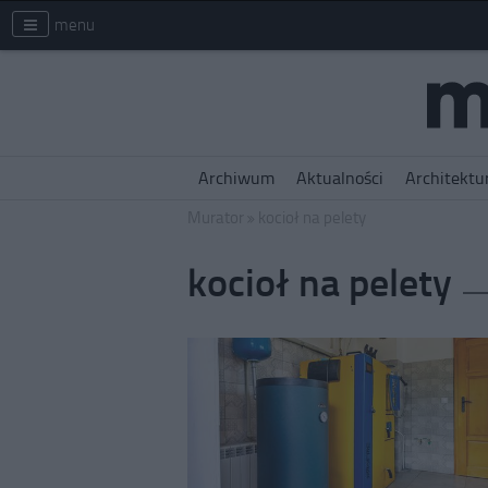
menu
Archiwum
Aktualności
Architektu
Murator
kocioł na pelety
kocioł na pelety