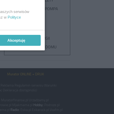
KOCIOŁ NA PELETY
POWIETRZNA POMPA
 naszych serwisów
CIEPŁA
esz w
Polityce
KOMIN
ODNAWIALNE
ŹRÓDŁA ENERGII
Akceptuję
OGRZEWANIE DOMU
Murator ONLINE + DRUK
Reklama
Regulamin serwisu
Warunki
c
Deklaracja dostępności
l
Muratorfinanse.pl
Urzadzamy.pl
rowie.pl
Mjakmama.pl
Hobby:
Podroze.pl
ema.pl
Radio:
Eska.pl
Eskarock.pl
Voxfm.pl