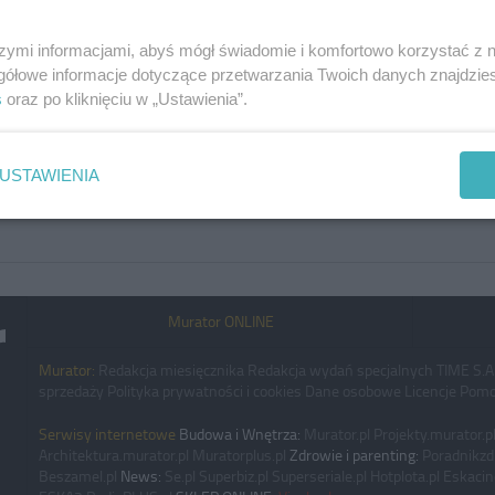
szymi informacjami, abyś mógł świadomie i komfortowo korzystać z
gółowe informacje dotyczące przetwarzania Twoich danych znajdzi
s
oraz po kliknięciu w „Ustawienia”.
USTAWIENIA
Murator ONLINE
Murator:
Redakcja miesięcznika
Redakcja wydań specjalnych
TIME S.A
sprzedaży
Polityka prywatności i cookies
Dane osobowe
Licencje
Pomo
Serwisy internetowe
Budowa i Wnętrza:
Murator.pl
Projekty.murator.p
Architektura.murator.pl
Muratorplus.pl
Zdrowie i parenting:
Poradnikzd
Beszamel.pl
News:
Se.pl
Superbiz.pl
Superseriale.pl
Hotplota.pl
Eskacin