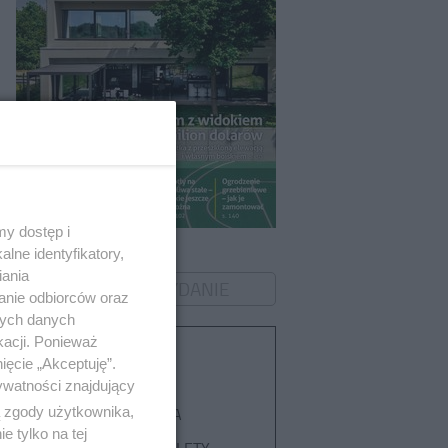
y dostęp i
Murator 8/2026
lne identyfikatory,
iania
ZOBACZ WYDANIE
anie odbiorców oraz
nych danych
kacji. Ponieważ
Tematy
ięcie „Akceptuję”.
ywatności znajdujący
POMPA CIEPŁA
ą zgody użytkownika,
 tylko na tej