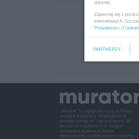
witrynie.
Zapoznaj się z poniż
internetowych. Szcze
Prywatności
i
Cookie
PARTNERZY
„Murator” to najpopularniejszy w Polsce
poradnik budowlany. Od ponad 40 lat
doradza budującym i remontującym. Na
Murator.pl znajdziesz m.in. bieżące i
archiwalne wydania w formie
elektronicznej, a także wybrane wydania