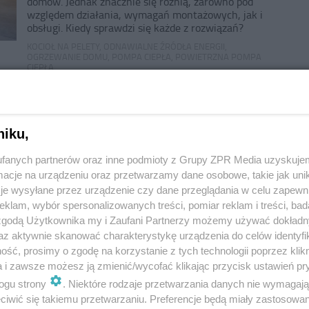
domów. Jednak znacznie się różnią, zarówno pod
względem działania, wymagań montażowych, jak i
obsługi. Kiedy sprawdzi się każde z rozwiązań?
KOCIOŁ NA PELETY
,
ODNAWIALNE ŹRÓDŁA ENERGII
,
OGRZEWANIE DOMU
,
POMPA CIEPŁA
,
POWIETRZNA POMPA
CIEPŁA
Murator 12/2025
Agata Kosiarska
Komin do kotła na pelety. Jaki
niku,
powinien być
fanych partnerów oraz inne podmioty z Grupy ZPR Media uzyskujem
cje na urządzeniu oraz przetwarzamy dane osobowe, takie jak unika
Do efektywnego i emitującego jak najmniej
je wysyłane przez urządzenie czy dane przeglądania w celu zapewn
szkodliwych substancji spalania potrzebne są: dobrej
jakości kocioł, na przykład opalany cieszącymi się
klam, wybór spersonalizowanych treści, pomiar reklam i treści, bad
niesłabnącym zainteresowaniem inwestorów
 zgodą Użytkownika my i Zaufani Partnerzy możemy używać dokład
peletami, i odpowiednio do niego dobrany oraz
az aktywnie skanować charakterystykę urządzenia do celów identyfi
właściwie zamontowany komin.
ść, prosimy o zgodę na korzystanie z tych technologii poprzez klikn
KOCIOŁ NA PELETY
,
KOMIN
,
OGRZEWANIE DOMU
a i zawsze możesz ją zmienić/wycofać klikając przycisk ustawień pr
Murator 1/2025
ogu strony
. Niektóre rodzaje przetwarzania danych nie wymagaj
Paweł Staszewski
iwić się takiemu przetwarzaniu. Preferencje będą miały zastosowanie