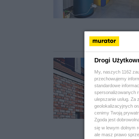
Drogi Użytkow
My, naszych 1162 zau
przechowujemy informa
standardowe informac
spersonalizowanych re
ulepszanie usług. Za
geolokalizacyjnych or
cenimy Twoją prywatno
Zgoda jest dobrowoln
się w lewym dolnym r
ale masz prawo sprzec