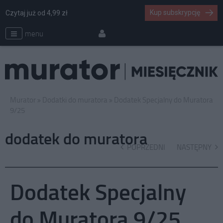
Kup subskrypcję
Czytaj już od 4,99 zł
menu
Murator
Dodatki do muratora
Dodatek Specjalny do Muratora
9/25
dodatek do muratora
POPRZEDNI
NASTĘPNY
Dodatek Specjalny
do Muratora 9/25