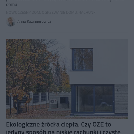
domu.
NOWOCZESNY DOM
,
OGRZEWANIE DOMU
,
RACHUNKI
Anna Kazimierowicz
Ekologiczne źródła ciepła. Czy OZE to
jedyny sposób na niskie rachunki i czyste