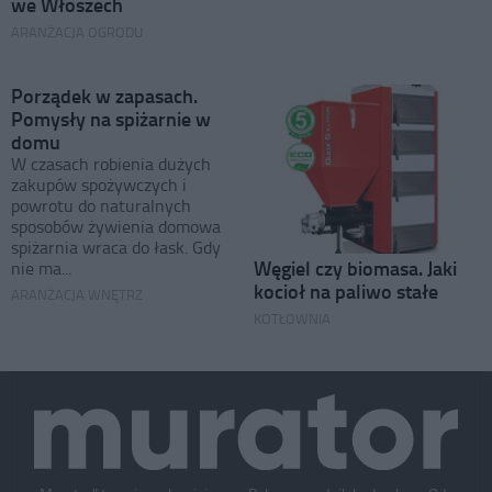
we Włoszech
ARANŻACJA OGRODU
Porządek w zapasach.
Pomysły na spiżarnie w
domu
W czasach robienia dużych
zakupów spożywczych i
powrotu do naturalnych
sposobów żywienia domowa
spiżarnia wraca do łask. Gdy
Węgiel czy biomasa. Jaki
nie ma...
kocioł na paliwo stałe
ARANŻACJA WNĘTRZ
KOTŁOWNIA