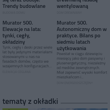
Trendy budowlane
wentylowaną
BUDOWA DOMU
DOM DREWNIANY
Murator 500.
Murator 500.
Elewacje na lata:
Autonomiczny dom w
tynki, cegły,
praktyce. Bilans po
okładziny
siedmiu latach
użytkowania
Tynk, cegły i deski przez wiele
lat były jedynymi materiałami
Powstał w ciągu dziewięciu
stosowanymi u nas na
miesięcy jako dom pasywny i
fasadach domów, często we
plusenergetyczny, niezależny
wzajemnych konfiguracjach....
od mediów zewnętrznych.
ELEWACJA CEGLANA
Miał zapewnić wysoki komfort
mieszkańcom i...
DOM ENERGOOSZCZĘDNY
tematy z okładki