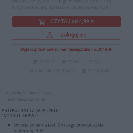
Będziesz korzystać z całego miesiecznik.murator.pl,
w tym archiwum, dodatków i wydań specjalnych
CZYTAJ od 4,99 zł
Zaloguj się
Wypróbuj darmowy numer miesięcznika - 5/2018
KONTAKT
POMOC
FAQ
WARUNKI SPRZEDAŻY
REGULAMIN
Wydanie:
Murator 5/2024
Tekst Radosław Murat
ARTYKUŁ JEST CZĘŚCIĄ CYKLU
"NOWE I CIEKAWE"
Izolacja zmienną jest. Do czego przydadzą się
materiały PCM