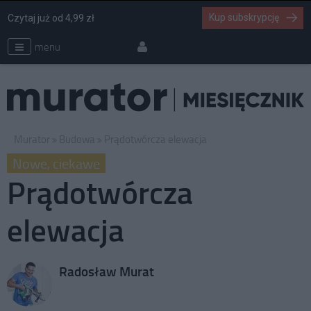
Kup subskrypcję
Czytaj już od 4,99 zł
menu
Murator
Budowa
Prądotwórcza elewacja
Nowe, ciekawe
Prądotwórcza
elewacja
Radosław Murat