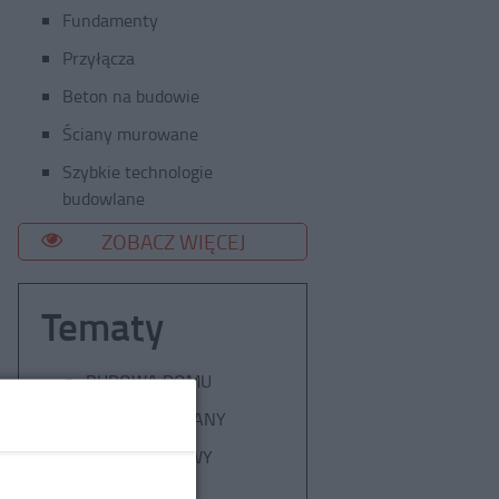
Fundamenty
Przyłącza
Beton na budowie
Ściany murowane
Szybkie technologie
budowlane
ZOBACZ WIĘCEJ
Tematy
BUDOWA DOMU
DOM DREWNIANY
KOSZT BUDOWY
DOMU