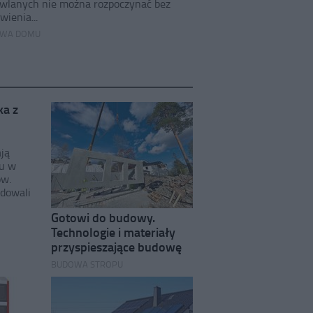
wlanych nie można rozpoczynać bez
wienia...
WA DOMU
ka z
ją
u w
ów.
ydowali
Gotowi do budowy.
Technologie i materiały
przyspieszające budowę
BUDOWA STROPU