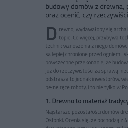
budowy domów z drewna, pr
oraz ocenić, czy rzeczywiś
D
rewno, wydawałoby się archai
topie. Co więcej, przybywa tec
technik wznoszenia z niego domów. 
są lepiej chronione przed ogniem i sk
powszechne przekonanie, że budowni
już do rzeczywistości za sprawą nie
odstrasza to jednak inwestorów, wi
pełne ręce roboty, i to nie tylko w Po
1. Drewno to materiał tradycy
Najstarsze pozostałości domów drew
Osłonki. Ocenia się, że pochodzą z 4