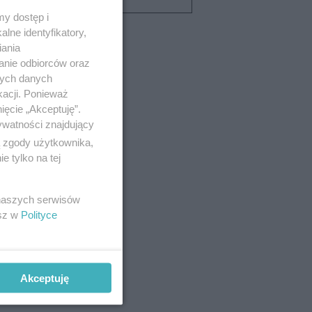
y dostęp i
lne identyfikatory,
iania
anie odbiorców oraz
nych danych
kacji. Ponieważ
ięcie „Akceptuję”.
ywatności znajdujący
ą zgody użytkownika,
 tylko na tej
 naszych serwisów
esz w
Polityce
Akceptuję