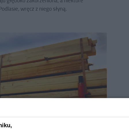
ju głęboko zakorzeniona, a niektóre
Podlasie, wręcz z niego słyną.
niku,