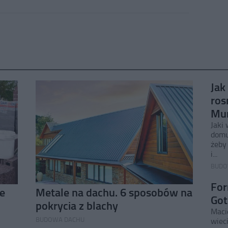
Jak
ros
Mur
Jaki
domu
żeby
i...
BUDO
For
ie
Metale na dachu. 6 sposobów na
Got
pokrycia z blachy
Macie
BUDOWA DACHU
wiec