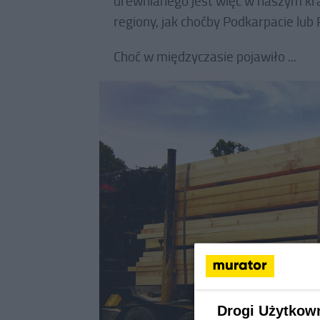
drewnianego jest więc w naszym kra
regiony, jak choćby Podkarpacie lub 
Choć w międzyczasie pojawiło ...
Drogi Użytkow