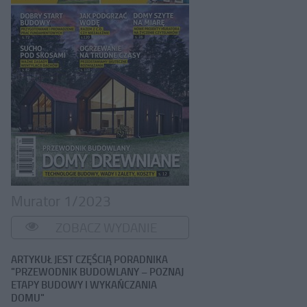
Murator 1/2023
ZOBACZ WYDANIE
ARTYKUŁ JEST CZĘŚCIĄ PORADNIKA
"PRZEWODNIK BUDOWLANY – POZNAJ
ETAPY BUDOWY I WYKAŃCZANIA
DOMU"