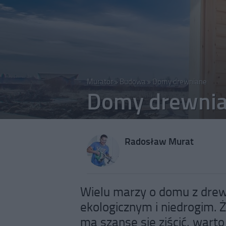
Murator
Budowa
Domy drewniane
Domy drewni
Radosław Murat
Wielu marzy o domu z drew
ekologicznym i niedrogim. Ż
ma szansę się ziścić, warto