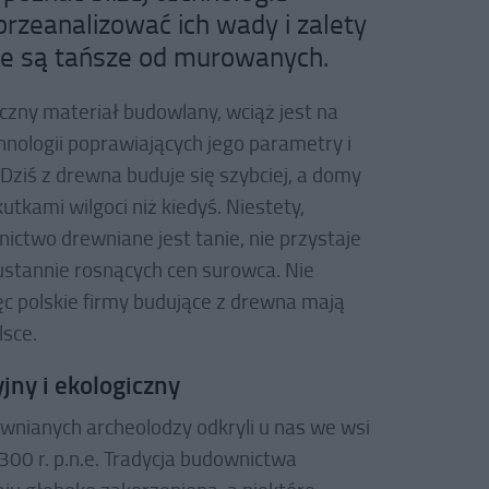
zeanalizować ich wady i zalety
cie są tańsze od murowanych.
czny materiał budowlany, wciąż jest na
hnologii poprawiających jego parametry i
Dziś z drewna buduje się szybciej, a domy
utkami wilgoci niż kiedyś. Niestety,
ctwo drewniane jest tanie, nie przystaje
ustannie rosnących cen surowca. Nie
ęc polskie firmy budujące z drewna mają
lsce.
jny i ekologiczny
nianych archeolodzy odkryli u nas we wsi
300 r. p.n.e. Tradycja budownictwa