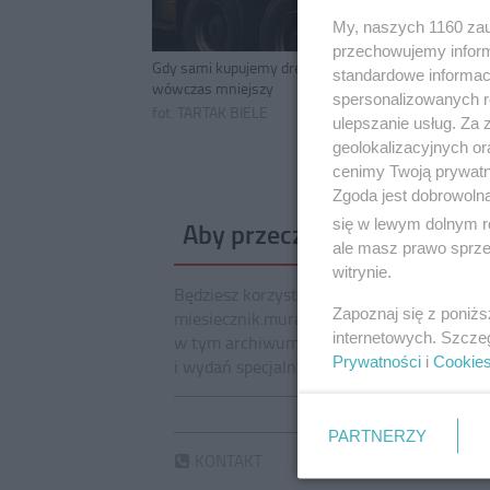
My, naszych 1160 zau
przechowujemy informa
Gdy sami kupujemy drewno, najlepiej znaleźć tartak 
standardowe informac
wówczas mniejszy
spersonalizowanych re
fot. TARTAK BIELE
ulepszanie usług. Za
geolokalizacyjnych or
cenimy Twoją prywatno
Zgoda jest dobrowoln
się w lewym dolnym r
Aby przeczytać cały artyku
ale masz prawo sprzec
witrynie.
Będziesz korzystać z całego
Zapoznaj się z poniż
miesiecznik.murator.pl,
internetowych. Szcze
w tym archiwum, dodatków
Prywatności
i
Cookie
i wydań specjalnych
Wypróbuj darmowy n
PARTNERZY
KONTAKT
POMOC
FAQ