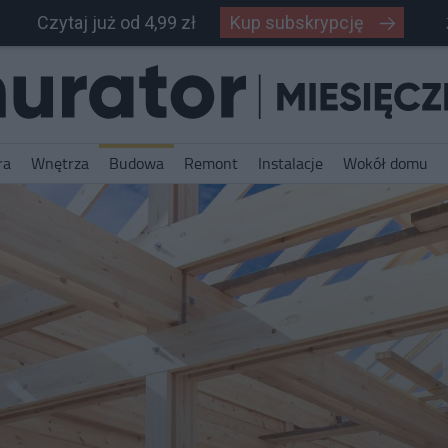
Czytaj już od 4,99 zł
Kup subskrypcję
ra
Wnętrza
Budowa
Remont
Instalacje
Wokół domu