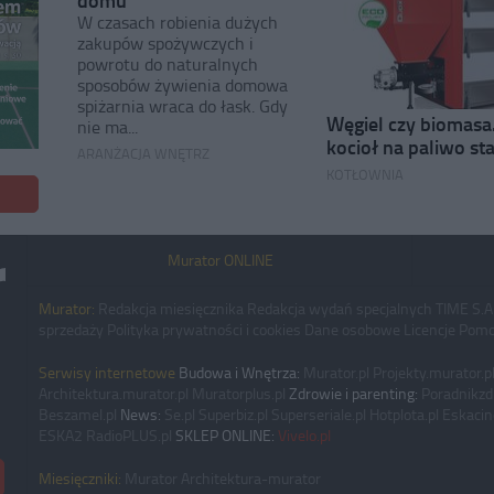
W czasach robienia dużych
zakupów spożywczych i
powrotu do naturalnych
sposobów żywienia domowa
spiżarnia wraca do łask. Gdy
Węgiel czy biomasa.
nie ma...
kocioł na paliwo st
ARANŻACJA WNĘTRZ
KOTŁOWNIA
Murator ONLINE
Murator:
Redakcja miesięcznika
Redakcja wydań specjalnych
TIME S.A
sprzedaży
Polityka prywatności i cookies
Dane osobowe
Licencje
Pomo
Serwisy internetowe
Budowa i Wnętrza:
Murator.pl
Projekty.murator.p
Architektura.murator.pl
Muratorplus.pl
Zdrowie i parenting:
Poradnikzd
Beszamel.pl
News:
Se.pl
Superbiz.pl
Superseriale.pl
Hotplota.pl
Eskacin
ESKA2
RadioPLUS.pl
SKLEP ONLINE:
Vivelo.pl
Miesięczniki:
Murator
Architektura-murator