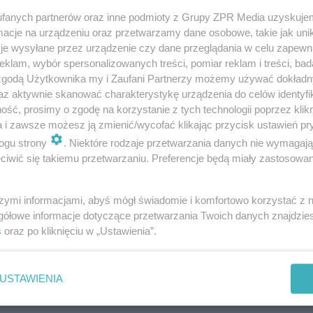
fanych partnerów oraz inne podmioty z Grupy ZPR Media uzyskujem
cje na urządzeniu oraz przetwarzamy dane osobowe, takie jak unika
niedaleko od miejsca budowy – koszt transportu będzie
je wysyłane przez urządzenie czy dane przeglądania w celu zapewn
klam, wybór spersonalizowanych treści, pomiar reklam i treści, bad
 zgodą Użytkownika my i Zaufani Partnerzy możemy używać dokład
az aktywnie skanować charakterystykę urządzenia do celów identyfi
ść, prosimy o zgodę na korzystanie z tych technologii poprzez klikn
a i zawsze możesz ją zmienić/wycofać klikając przycisk ustawień pr
ogu strony
. Niektóre rodzaje przetwarzania danych nie wymagaj
ł, kup dostęp do Muratora ONLINE
iwić się takiemu przetwarzaniu. Preferencje będą miały zastosowanie
CZYTAJ od 4,99 zł
szymi informacjami, abyś mógł świadomie i komfortowo korzystać z
gółowe informacje dotyczące przetwarzania Twoich danych znajdzi
Zaloguj się
s
oraz po kliknięciu w „Ustawienia”.
umer miesięcznika - 5/2018
USTAWIENIA
WARUNKI SPRZEDAŻY
REGULAMIN