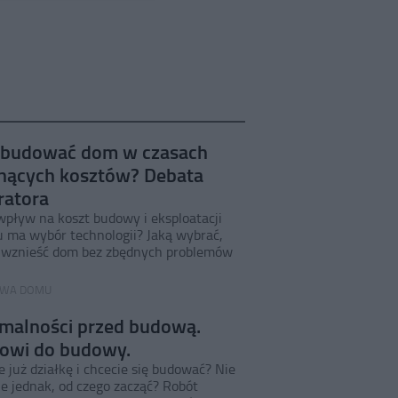
 budować dom w czasach
nących kosztów? Debata
atora
 wpływ na koszt budowy i eksploatacji
 ma wybór technologii? Jaką wybrać,
 wznieść dom bez zbędnych problemów
WA DOMU
malności przed budową.
owi do budowy.
 już działkę i chcecie się budować? Nie
ie jednak, od czego zacząć? Robót