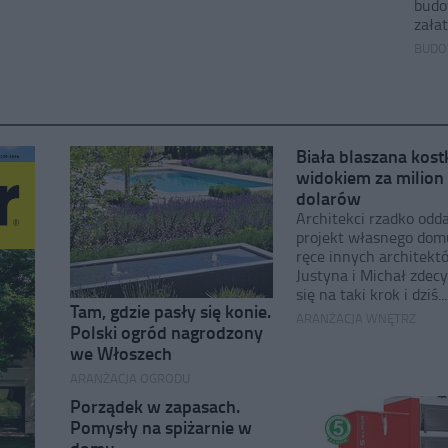
budo
załat
BUDO
Biała blaszana kost
widokiem za milion
dolarów
Architekci rzadko odda
projekt własnego dom
ręce innych architekt
Justyna i Michał zdec
się na taki krok i dziś...
Tam, gdzie pasły się konie.
ARANŻACJA WNĘTRZ
Polski ogród nagrodzony
we Włoszech
ARANŻACJA OGRODU
Porządek w zapasach.
Pomysły na spiżarnie w
domu