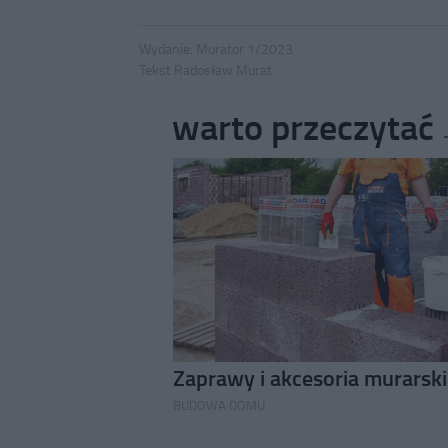
Wydanie:
Murator 1/2023
Tekst Radosław Murat
warto przeczytać
Zaprawy i akcesoria murarsk
BUDOWA DOMU