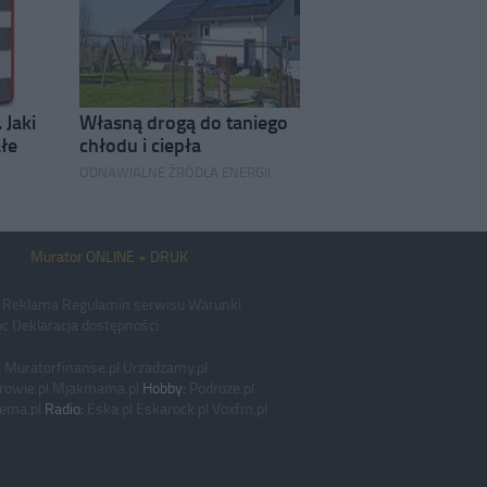
 Jaki
Własną drogą do taniego
ałe
chłodu i ciepła
ODNAWIALNE ŹRÓDŁA ENERGII
Murator ONLINE + DRUK
Reklama
Regulamin serwisu
Warunki
c
Deklaracja dostępności
l
Muratorfinanse.pl
Urzadzamy.pl
rowie.pl
Mjakmama.pl
Hobby:
Podroze.pl
ema.pl
Radio:
Eska.pl
Eskarock.pl
Voxfm.pl