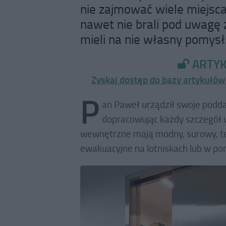
nie zajmować wiele miejsca
nawet nie brali pod uwagę
mieli na nie własny pomysł
ARTYK
Zyskaj dostęp do bazy artykułów 
P
an Paweł urządził swoje podda
dopracowując każdy szczegół 
wewnętrzne mają modny, surowy, te
ewakuacyjne na lotniskach lub w p