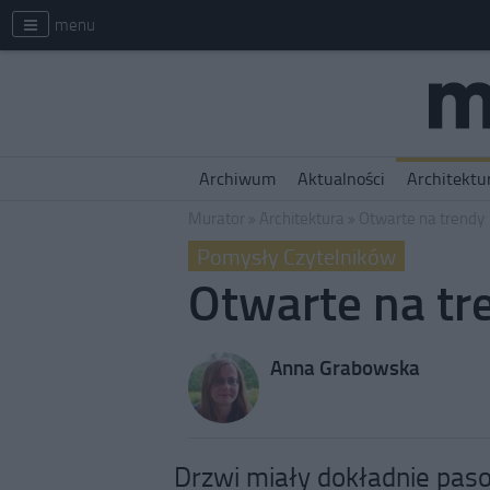
menu
Archiwum
Aktualności
Architektu
Murator
Architektura
Otwarte na trendy
Pomysły Czytelników
Otwarte na tr
Anna Grabowska
Drzwi miały dokładnie pas