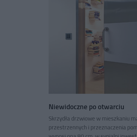
Niewidoczne po otwarciu
Skrzydła drzwiowe w mieszkaniu m
przestrzennych i przeznaczenia pomi
wynosi ona 80 cm, w sypialni inwe