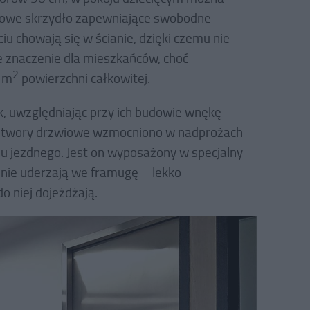
owe skrzydło zapewniające swobodne
iu chowają się w ścianie, dzięki czemu nie
e znaczenie dla mieszkańców, choć
2
 m
powierzchni całkowitej.
k, uwzględniając przy ich budowie wnękę
 Otwory drzwiowe wzmocniono w nadprożach
u jezdnego. Jest on wyposażony w specjalny
 nie uderzają we framugę – lekko
o niej dojeżdżają.