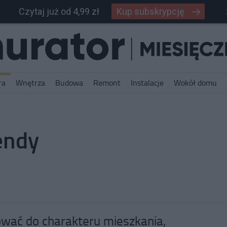
Czytaj już od 4,99 zł
Kup subskrypcję
ra
Wnętrza
Budowa
Remont
Instalacje
Wokół domu
endy
ować do charakteru mieszkania,