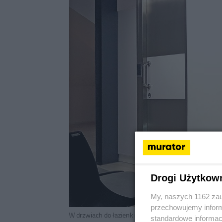
Drogi Użytkow
My, naszych 1162 zau
przechowujemy informa
W drzwiach do łazienki nie zamontowano typowej kra
standardowe informac