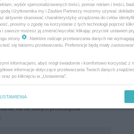
klam, wybór spersonalizowanych treści, pomiar reklam i treści, bad
 zgodą Użytkownika my i Zaufani Partnerzy możemy używać dokład
az aktywnie skanować charakterystykę urządzenia do celów identyfi
ść, prosimy o zgodę na korzystanie z tych technologii poprzez klikn
a i zawsze możesz ją zmienić/wycofać klikając przycisk ustawień pr
ienie przez stolarza z lekkich płyt
ogu strony
. Niektóre rodzaje przetwarzania danych nie wymagaj
astra miodu oraz cienkie wiórowe płyty
iwić się takiemu przetwarzaniu. Preferencje będą miały zastosowanie
mi blachy nierdzewnej o grubości 0,5 mm,
przycięte laserowo na wymiar, a następnie
szymi informacjami, abyś mógł świadomie i komfortowo korzystać z
 kleju w rozpylaczu rozprowadzonego na
gółowe informacje dotyczące przetwarzania Twoich danych znajdzi
s
oraz po kliknięciu w „Ustawienia”.
wygląd drzwi, dlatego pośrodku ich
USTAWIENIA
 50 cm białe wstawki z folii. Ten kolor
kania. Na tle białych prostokątów
.