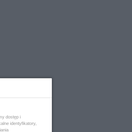
y dostęp i
lne identyfikatory,
iania