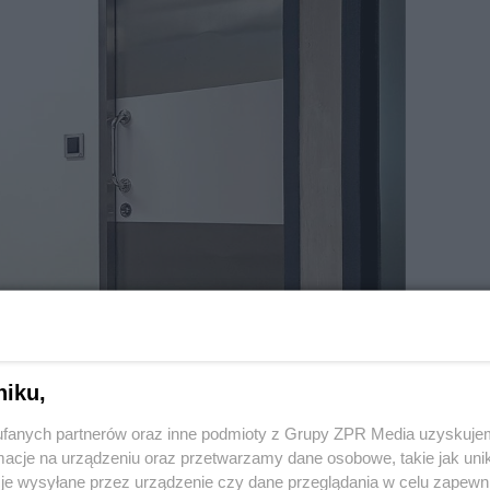
niku,
fanych partnerów oraz inne podmioty z Grupy ZPR Media uzyskujem
cje na urządzeniu oraz przetwarzamy dane osobowe, takie jak unika
tki wentylacyjnej, ale wycięto drobne otwory zapewniające
je wysyłane przez urządzenie czy dane przeglądania w celu zapewn