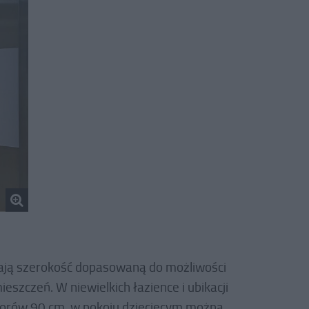
ają szerokość dopasowaną do możliwości
eszczeń. W niewielkich łazience i ubikacji
storów 90 cm, w pokoju dziecięcym można