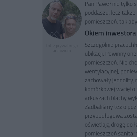
Pan Paweł nie tylko 
poddaszu, lecz także
pomieszczeń, tak ab
Okiem inwestora
Szczególnie pracochł
fot. z prywatnego
archiwum
ubikacji. Powinny on
pomieszczeń. Nie chc
wentylacyjnej, ponie
zachowały jednolity,
komórkowej wycięto w
arkuszach blachy wy
Zadbaliśmy też o poz
przypodłogową zosta
oświetlają drogę do ł
pomieszczeń sanitarny