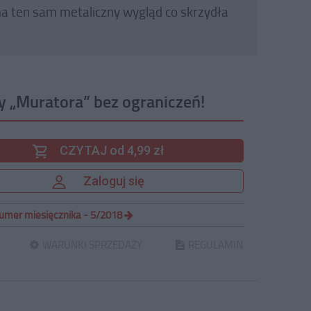
ma ten sam metaliczny wygląd co skrzydła
y „Muratora” bez ograniczeń!
CZYTAJ od 4,99 zł
Zaloguj się
umer miesięcznika - 5/2018
WARUNKI SPRZEDAŻY
REGULAMIN