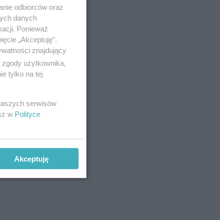
anie odbiorców oraz
nych danych
kacji. Ponieważ
ięcie „Akceptuję”.
ywatności znajdujący
ą zgody użytkownika,
 tylko na tej
 naszych serwisów
esz w
Polityce
Akceptuję