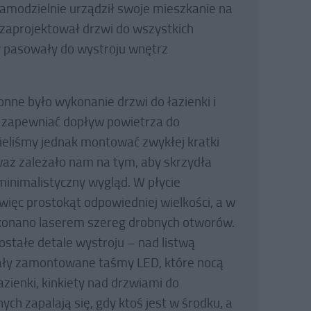
samodzielnie urządził swoje mieszkanie na
 zaprojektował drzwi do wszystkich
y pasowały do wystroju wnętrz
onne było wykonanie drzwi do łazienki i
e zapewniać dopływ powietrza do
ieliśmy jednak montować zwykłej kratki
waż zależało nam na tym, aby skrzydła
 minimalistyczny wygląd. W płycie
ięc prostokąt odpowiedniej wielkości, a w
konano laserem szereg drobnych otworów.
ostałe detale wystroju – nad listwą
ły zamontowane taśmy LED, które nocą
azienki, kinkiety nad drzwiami do
ch zapalają się, gdy ktoś jest w środku, a