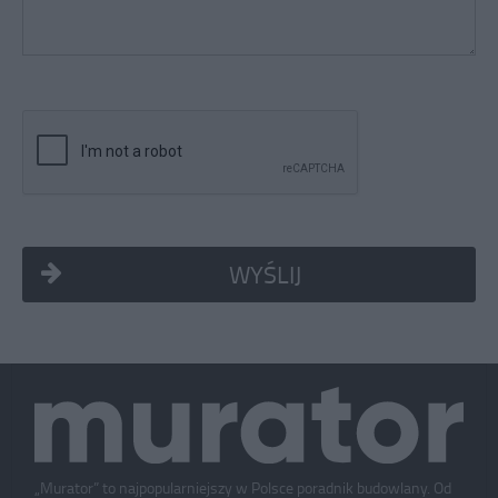
WYŚLIJ
„Murator” to najpopularniejszy w Polsce poradnik budowlany. Od