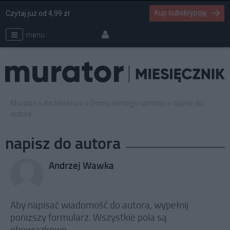
Kup subskrypcję
Czytaj już od 4,99 zł
menu
Murator
Architektura
Domy różnego wzrostu
napisz do
autora
napisz do autora
Andrzej Wawka
Aby napisać wiadomość do autora, wypełnij
poniższy formularz. Wszystkie pola są
obowiązkowe.