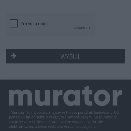
WYŚLIJ
„Murator” to najpopularniejszy w Polsce poradnik budowlany. Od
ponad 40 lat doradza budującym i remontującym. Na Murator.pl
znajdziesz m.in. bieżące i archiwalne wydania w formie
elektronicznej, a także wybrane wydania specjalne.