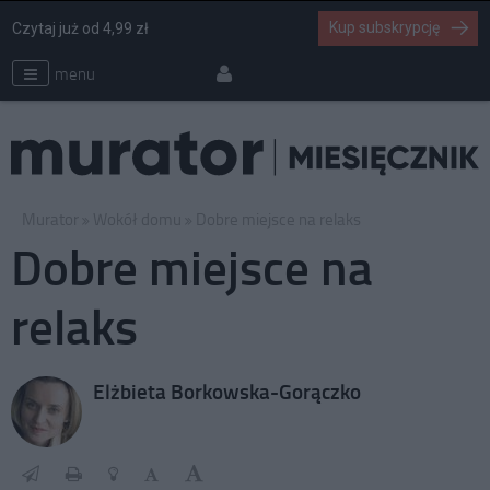
Kup subskrypcję
Czytaj już od 4,99 zł
menu
Murator
Wokół domu
Dobre miejsce na relaks
Dobre miejsce na
relaks
Elżbieta Borkowska-Gorączko