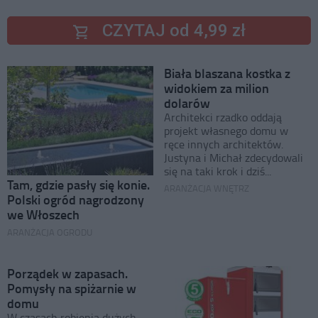
CZYTAJ od 4,99 zł
Biała blaszana kostka z
widokiem za milion
dolarów
Architekci rzadko oddają
projekt własnego domu w
ręce innych architektów.
Justyna i Michał zdecydowali
się na taki krok i dziś...
Tam, gdzie pasły się konie.
ARANŻACJA WNĘTRZ
Polski ogród nagrodzony
we Włoszech
ARANŻACJA OGRODU
Porządek w zapasach.
Pomysły na spiżarnie w
domu
W czasach robienia dużych