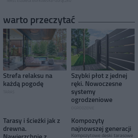
Tekst Elżbieta Borkowska-Gorączko
warto przeczytać
Strefa relaksu na
Szybki płot z jednej
każdą pogodę
ręki. Nowoczesne
systemy
TARAS
ogrodzeniowe
OGRODZENIE
Tarasy i ścieżki jak z
Kompozyty
drewna.
najnowszej generacji
Nawierzchnie z
Kompozytowe deski tarasowe