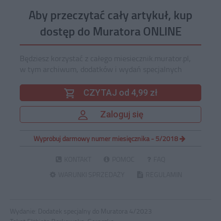
Aby przeczytać cały artykuł, kup
dostęp do Muratora ONLINE
Będziesz korzystać z całego miesiecznik.murator.pl,
w tym archiwum, dodatków i wydań specjalnych
CZYTAJ od 4,99 zł
Zaloguj się
Wypróbuj darmowy numer miesięcznika - 5/2018
KONTAKT
POMOC
FAQ
WARUNKI SPRZEDAŻY
REGULAMIN
Wydanie:
Dodatek specjalny do Muratora 4/2023