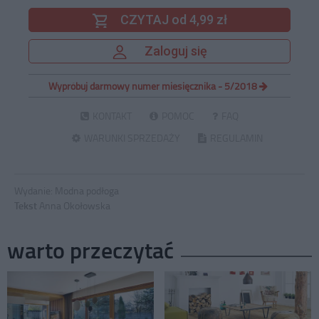
CZYTAJ od 4,99 zł
Zaloguj się
Wypróbuj darmowy numer miesięcznika - 5/2018
KONTAKT
POMOC
FAQ
WARUNKI SPRZEDAŻY
REGULAMIN
Wydanie:
Modna podłoga
Tekst
Anna Okołowska
warto przeczytać