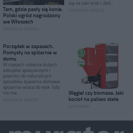
się na taki krok i dziś...
Tam, gdzie pasły się konie.
ARANŻACJA WNĘTRZ
Polski ogród nagrodzony
we Włoszech
ARANŻACJA OGRODU
Porządek w zapasach.
Pomysły na spiżarnie w
domu
W czasach robienia dużych
zakupów spożywczych i
powrotu do naturalnych
sposobów żywienia domowa
spiżarnia wraca do łask. Gdy
Węgiel czy biomasa. Jaki
nie ma...
kocioł na paliwo stałe
ARANŻACJA WNĘTRZ
KOTŁOWNIA