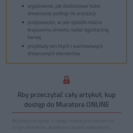
wyjaśnienie, jak dostosować kolor
drewnianej podłogi do aranżacji
podpowiedzi, w jaki sposób można
krajowemu drewnu nadać egzotyczną
barwę
przykłady cen litych i warstwowych
drewnianych elementów
Aby przeczytać cały artykuł, kup
dostęp do Muratora ONLINE
Będziesz korzystać z całego miesiecznik.murator.pl,
w tym archiwum, dodatków i wydań specjalnych