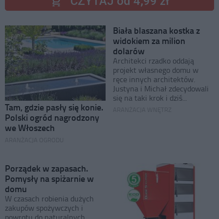
CZYTAJ od 4,99 zł
Biała blaszana kostka z
widokiem za milion
dolarów
Architekci rzadko oddają
projekt własnego domu w
ręce innych architektów.
Justyna i Michał zdecydowali
się na taki krok i dziś...
Tam, gdzie pasły się konie.
ARANŻACJA WNĘTRZ
Polski ogród nagrodzony
we Włoszech
ARANŻACJA OGRODU
Porządek w zapasach.
Pomysły na spiżarnie w
domu
W czasach robienia dużych
zakupów spożywczych i
powrotu do naturalnych