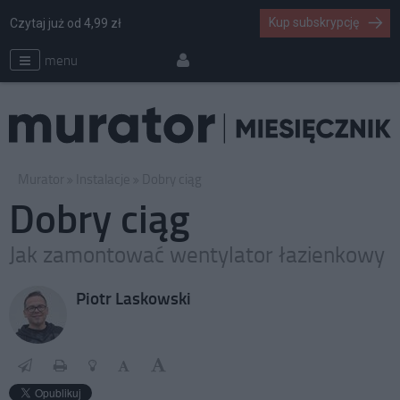
Kup subskrypcję
Czytaj już od 4,99 zł
menu
Murator
Instalacje
Dobry ciąg
Dobry ciąg
Jak zamontować wentylator łazienkowy
Piotr Laskowski