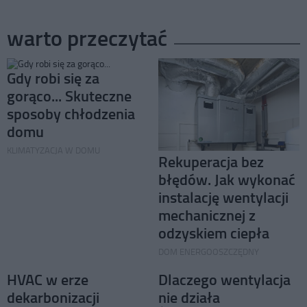
warto przeczytać
Gdy robi się za
gorąco... Skuteczne
sposoby chłodzenia
domu
KLIMATYZACJA W DOMU
Rekuperacja bez
błędów. Jak wykonać
instalację wentylacji
mechanicznej z
odzyskiem ciepła
DOM ENERGOOSZCZĘDNY
HVAC w erze
Dlaczego wentylacja
dekarbonizacji
nie działa