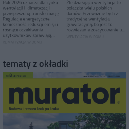
Rok 2026 oznacza dla rynku
Źle działająca wentylacja to
wentylacji i klimatyzacji
bolączka wielu polskich
przyspieszoną transformację.
domów. Przeważnie tych z
Regulacje energetyczne,
tradycyjną wentylacją
konieczność redukcji emisji i
grawitacyjną, bo jest to
rosnące oczekiwania
rozwiązanie zdecydowanie u...
użytkowników sprawiają,...
WENTYLACJA W DOMU
KLIMATYZACJA W DOMU
tematy z okładki