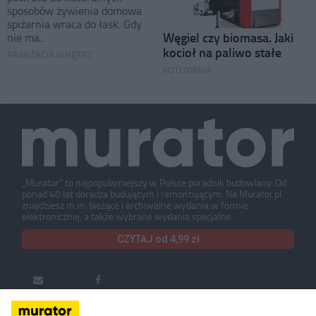
sposobów żywienia domowa
spiżarnia wraca do łask. Gdy
Węgiel czy biomasa. Jaki
nie ma...
kocioł na paliwo stałe
ARANŻACJA WNĘTRZ
KOTŁOWNIA
„Murator” to najpopularniejszy w Polsce poradnik budowlany. Od
ponad 40 lat doradza budującym i remontującym. Na Murator.pl
znajdziesz m.in. bieżące i archiwalne wydania w formie
elektronicznej, a także wybrane wydania specjalne.
CZYTAJ od 4,99 zł