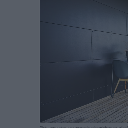
Płyty cementowe są znacznie odporniejsze na wilgo