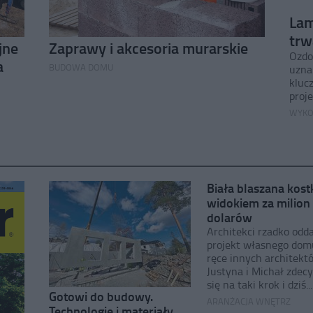
Lam
trw
jne
Zaprawy i akcesoria murarskie
Ozdo
a
BUDOWA DOMU
uznan
kluc
proj
WYKO
Biała blaszana kost
widokiem za milion
dolarów
Architekci rzadko odda
projekt własnego dom
ręce innych architekt
Justyna i Michał zdec
się na taki krok i dziś...
Gotowi do budowy.
ARANŻACJA WNĘTRZ
Technologie i materiały