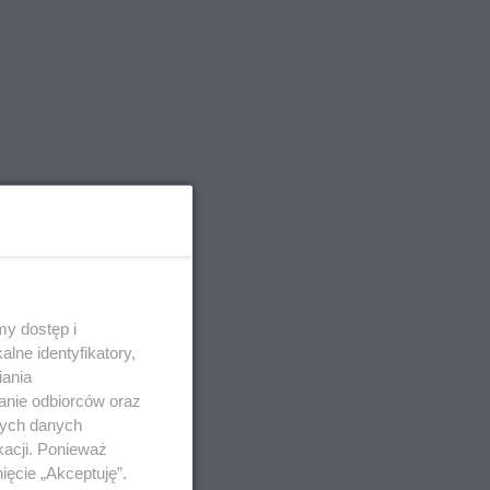
y dostęp i
lne identyfikatory,
iania
anie odbiorców oraz
nych danych
kacji. Ponieważ
ięcie „Akceptuję”.