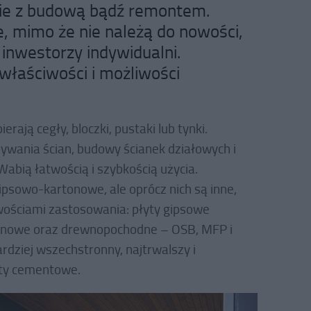
tnie z budową bądź remontem.
 mimo że nie należą do nowości,
e inwestorzy indywidualni.
 właściwości i możliwości
rają cegły, bloczki, pustaki lub tynki.
ywania ścian, budowy ścianek działowych i
bią łatwością i szybkością użycia.
ipsowo-kartonowe, ale oprócz nich są inne,
iwościami zastosowania: płyty gipsowe
knowe oraz drewnopochodne – OSB, MFP i
bardziej wszechstronny, najtrwalszy i
yty cementowe.