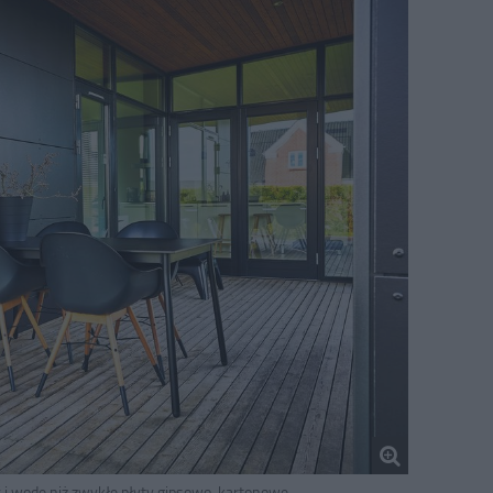
ć i wodę niż zwykłe płyty gipsowo-kartonowe