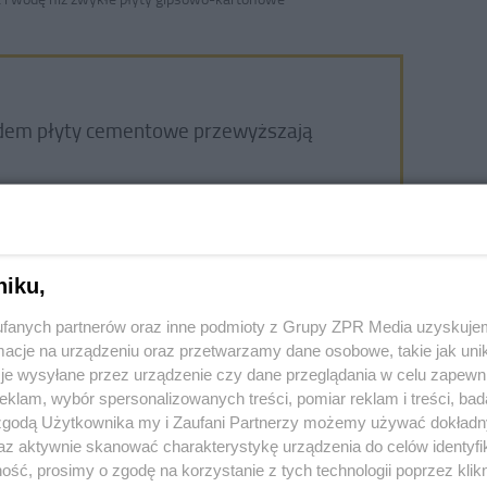
ędem płyty cementowe przewyższają
ntowo-włóknowych
ytowych
niku,
fanych partnerów oraz inne podmioty z Grupy ZPR Media uzyskujem
cje na urządzeniu oraz przetwarzamy dane osobowe, takie jak unika
je wysyłane przez urządzenie czy dane przeglądania w celu zapewn
ł, kup dostęp do Muratora ONLINE
klam, wybór spersonalizowanych treści, pomiar reklam i treści, bad
 zgodą Użytkownika my i Zaufani Partnerzy możemy używać dokład
az aktywnie skanować charakterystykę urządzenia do celów identyfi
CZYTAJ od 4,99 zł
ść, prosimy o zgodę na korzystanie z tych technologii poprzez klikn