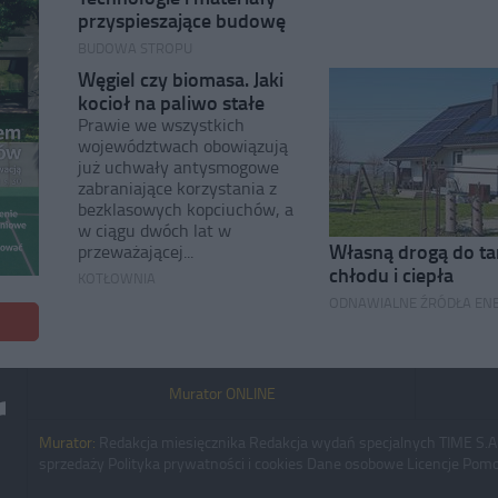
przyspieszające budowę
BUDOWA STROPU
Węgiel czy biomasa. Jaki
kocioł na paliwo stałe
Prawie we wszystkich
województwach obowiązują
już uchwały antysmogowe
zabraniające korzystania z
bezklasowych kopciuchów, a
w ciągu dwóch lat w
Własną drogą do ta
przeważającej...
chłodu i ciepła
KOTŁOWNIA
ODNAWIALNE ŹRÓDŁA ENE
Murator ONLINE
Murator:
Redakcja miesięcznika
Redakcja wydań specjalnych
TIME S.A
sprzedaży
Polityka prywatności i cookies
Dane osobowe
Licencje
Pomo