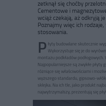
zetknął się choćby przelo
Cementowe i magnezytowe,
wciąż czekają, aż odkryją j
Poznajmy więc ich rodzaje,
stosowania.
P
łyty budowlane skutecznie wypie
Wykorzystuje się je do wyrówn
montażu podkładów podłogowych. Wa
Najpopularniejsze są zwykłe płyty g
różniące się właściwościami i możl
wyższego standardu, gipsowo-włó
sklejka. Na ich tle, jako produkt naj
najwytrzymalszy, prezentują się pł