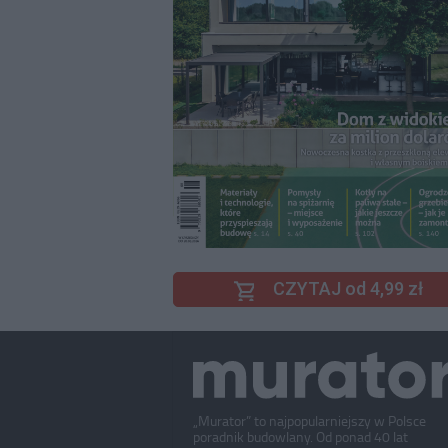
CZYTAJ od 4,99 zł
„Murator” to najpopularniejszy w Polsce
poradnik budowlany. Od ponad 40 lat