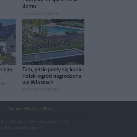
domu
ARANŻACJA WNĘTRZ
niego
Tam, gdzie pasły się konie.
Polski ogród nagrodzony
we Włoszech
RGII
ARANŻACJA OGRODU
Murator ONLINE + DRUK
Reklama
Regulamin serwisu
Warunki
c
Deklaracja dostępności