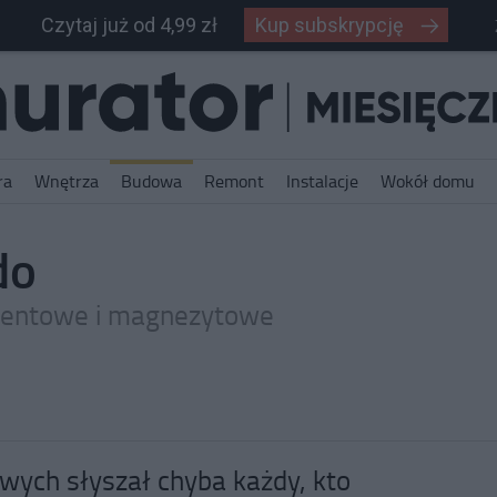
Czytaj już od 4,99 zł
Kup subskrypcję
ra
Wnętrza
Budowa
Remont
Instalacje
Wokół domu
do
mentowe i magnezytowe
wych słyszał chyba każdy, kto