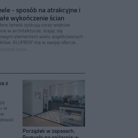
ele - sposób na atrakcyjne i
ałe wykończenie ścian
bne lamele zyskują coraz większe
ie w architekturze, stając się
zowym elementem wielu współczesnych
ektów. ALUPROF ma w swojej ofercie...
ŃCZENIE ŚCIAN
ka z
ją
u w
ów.
ydowali
Porządek w zapasach.
Pomysły na spiżarnie w