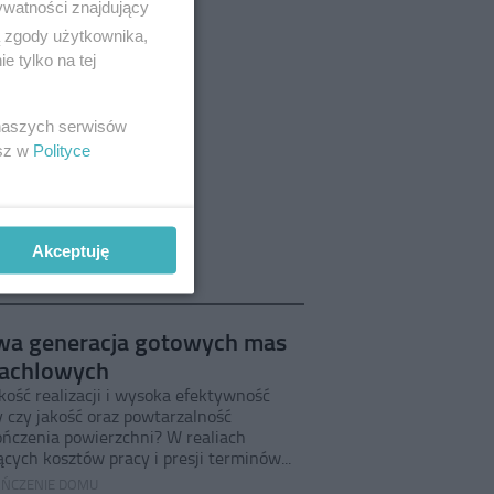
ywatności znajdujący
ą zgody użytkownika,
 tylko na tej
 naszych serwisów
esz w
Polityce
Akceptuję
a generacja gotowych mas
achlowych
kość realizacji i wysoka efektywność
y czy jakość oraz powtarzalność
ńczenia powierzchni? W realiach
cych kosztów pracy i presji terminów...
ŃCZENIE DOMU