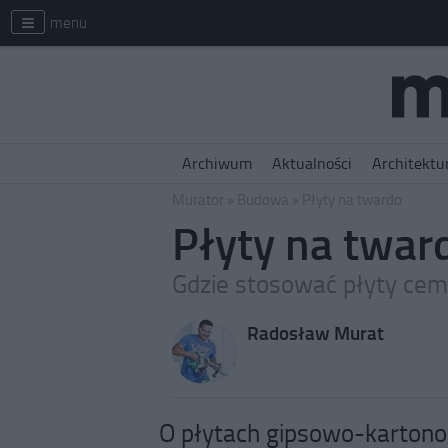
menu
Archiwum
Aktualności
Architektu
Murator
Budowa
Płyty na twardo
Płyty na twar
Gdzie stosować płyty ce
Radosław Murat
O płytach gipsowo-kartono