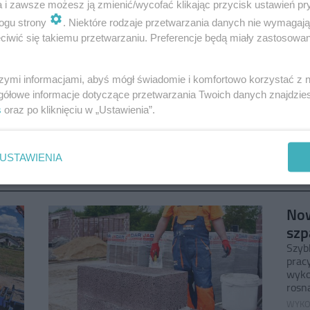
a i zawsze możesz ją zmienić/wycofać klikając przycisk ustawień pr
Zaloguj się
ogu strony
. Niektóre rodzaje przetwarzania danych nie wymagaj
iwić się takiemu przetwarzaniu. Preferencje będą miały zastosowanie
umer miesięcznika - 5/2018
WARUNKI SPRZEDAŻY
REGULAMIN
szymi informacjami, abyś mógł świadomie i komfortowo korzystać z
gółowe informacje dotyczące przetwarzania Twoich danych znajdzi
s
oraz po kliknięciu w „Ustawienia”.
USTAWIENIA
Now
szp
Szyb
prac
wyko
rosną
WYKO