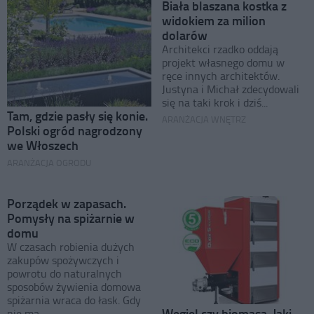
Biała blaszana kostka z
widokiem za milion
dolarów
Architekci rzadko oddają
projekt własnego domu w
ręce innych architektów.
Justyna i Michał zdecydowali
się na taki krok i dziś...
Tam, gdzie pasły się konie.
ARANŻACJA WNĘTRZ
Polski ogród nagrodzony
we Włoszech
ARANŻACJA OGRODU
Porządek w zapasach.
Pomysły na spiżarnie w
domu
W czasach robienia dużych
zakupów spożywczych i
powrotu do naturalnych
sposobów żywienia domowa
spiżarnia wraca do łask. Gdy
Węgiel czy biomasa. Jaki
nie ma...