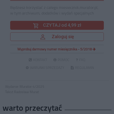
Będziesz korzystać z całego miesiecznik.murator.pl,
w tym archiwum, dodatków i wydań specjalnych
CZYTAJ od 4,99 zł
Zaloguj się
Wypróbuj darmowy numer miesięcznika - 5/2018
KONTAKT
POMOC
FAQ
WARUNKI SPRZEDAŻY
REGULAMIN
Wydanie:
Murator 4/2025
Tekst Radosław Murat
warto przeczytać