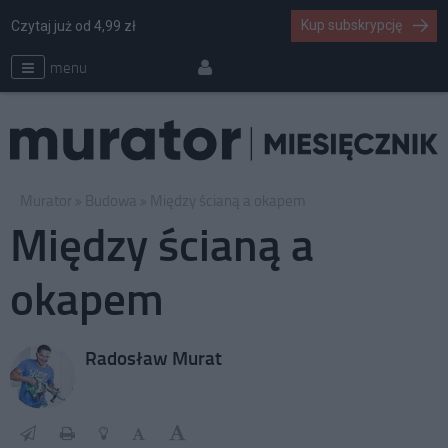
Kup subskrypcję
Czytaj już od 4,99 zł
menu
Murator
Budowa
Między ścianą a okapem
Między ścianą a
okapem
Radosław Murat