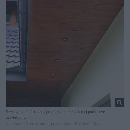
Szeroka podbitka aż się prosi, by umieścić w niej punktowe
oświetlenie
fot. Andrzej Szandomirski, projekt domu: Bartłomiej Kąkol