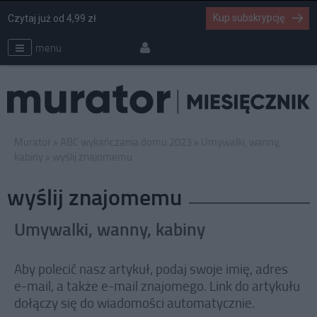
Kup subskrypcję
Czytaj już od 4,99 zł
menu
Murator
ABC wykańczania domu 2023
Umywalki, wanny,
kabiny
wyślij znajomemu
wyślij znajomemu
Umywalki, wanny, kabiny
Aby polecić nasz artykuł, podaj swoje imię, adres
e-mail, a także e-mail znajomego. Link do artykułu
dołączy się do wiadomości automatycznie.