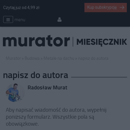
Kup subskrypcję
Czytaj już od 4,99 zł
menu
Murator
Budowa
Metale na dachu
napisz do autora
napisz do autora
Radosław Murat
Aby napisać wiadomość do autora, wypełnij
poniższy formularz. Wszystkie pola są
obowiązkowe.