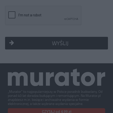
WYŚLIJ
„Murator” to najpopularniejszy w Polsce poradnik budowlany. Od
ponad 40 lat doradza budującym i remontującym. Na Murator.pl
znajdziesz m.in. bieżące i archiwalne wydania w formie
elektronicznej, a także wybrane wydania specjalne.
CZYTAJ od 4,99 zł