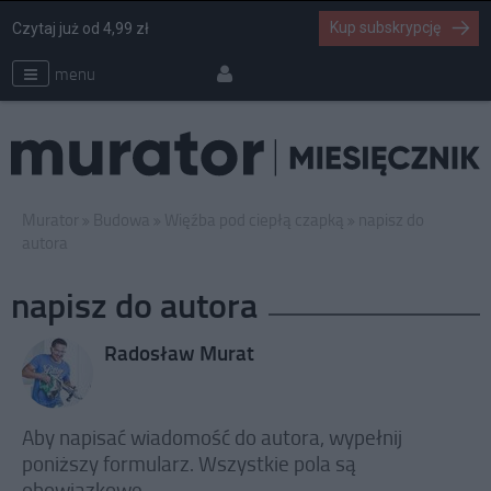
Kup subskrypcję
Czytaj już od 4,99 zł
menu
Murator
Budowa
Więźba pod ciepłą czapką
napisz do
autora
napisz do autora
Radosław Murat
Aby napisać wiadomość do autora, wypełnij
poniższy formularz. Wszystkie pola są
obowiązkowe.