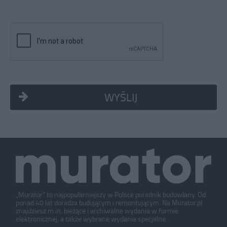
WYŚLIJ
„Murator” to najpopularniejszy w Polsce poradnik budowlany. Od
ponad 40 lat doradza budującym i remontującym. Na Murator.pl
znajdziesz m.in. bieżące i archiwalne wydania w formie
elektronicznej, a także wybrane wydania specjalne.