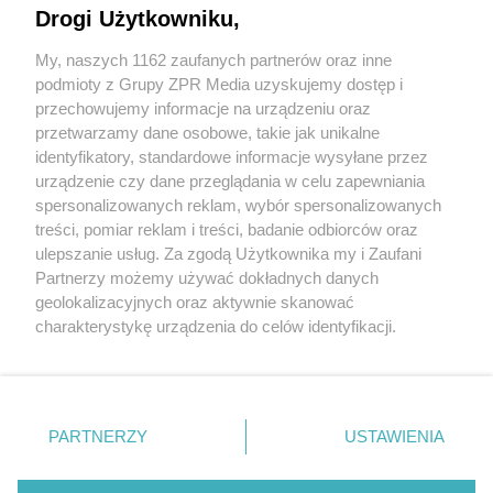
Drogi Użytkowniku,
My, naszych 1162 zaufanych partnerów oraz inne
podmioty z Grupy ZPR Media uzyskujemy dostęp i
przechowujemy informacje na urządzeniu oraz
przetwarzamy dane osobowe, takie jak unikalne
identyfikatory, standardowe informacje wysyłane przez
urządzenie czy dane przeglądania w celu zapewniania
spersonalizowanych reklam, wybór spersonalizowanych
treści, pomiar reklam i treści, badanie odbiorców oraz
Dom Samowystarczalny
ABC wykańczania
ulepszanie usług. Za zgodą Użytkownika my i Zaufani
2023
Partnerzy możemy używać dokładnych danych
geolokalizacyjnych oraz aktywnie skanować
charakterystykę urządzenia do celów identyfikacji.
Ponieważ cenimy Twoją prywatność, prosimy o zgodę na
Murator
Murator
korzystanie z tych technologii poprzez kliknięcie
ONLINE
ONLINE +
„Akceptuję”. Zgoda jest dobrowolna i zawsze możesz ją
DRUK
„Murator” to
zmienić/wycofać klikając przycisk ustawień prywatności
najpopularniejszy w Polsce
PARTNERZY
USTAWIENIA
Murator:
Redakcja miesięcznika
znajdujący się w lewym dolnym rogu strony
. Niektóre
poradnik budowlany. Od
Redakcja wydań specjalnych
ponad 40 lat doradza
rodzaje przetwarzania danych nie wymagają zgody
budującym i remontującym.
TIME S.A
Reklama
Regulamin