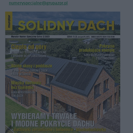
numeryspecjalne@grupazpr.pl