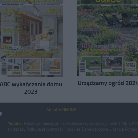
Urządzamy ogród 202
ABC wykańczania domu
2023
Murator ONLINE
Murator:
Redakcja miesięcznika
Redakcja wydań specjalnych
TIME S.A
R
sprzedaży
Polityka prywatności i cookies
Dane osobowe
Licencje
Pomoc