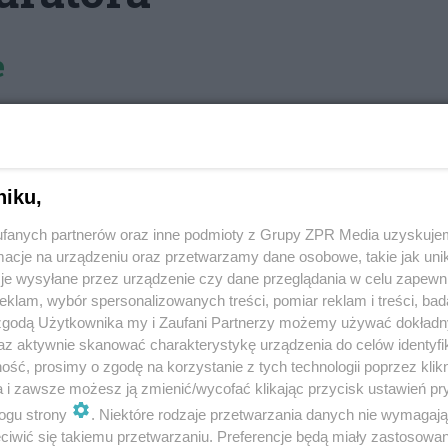
e
kułów
galerie zdjęciowe, linki do ciekawych
niku,
ie, komputerze i tablecie w dwóch wersjach: w
em drukowanym lub w wersji online (html). Możesz
fanych partnerów oraz inne podmioty z Grupy ZPR Media uzyskujem
vivelo.pl
 postaci PDF na
, drukowanej w salonach
cje na urządzeniu oraz przetwarzamy dane osobowe, takie jak unika
ych osobowych.
je wysyłane przez urządzenie czy dane przeglądania w celu zapewn
ka Murator w wersji ON LINE
: aby pobrać bezpłatny
klam, wybór spersonalizowanych treści, pomiar reklam i treści, bad
na rejestracja.
 zgodą Użytkownika my i Zaufani Partnerzy możemy używać dokład
az aktywnie skanować charakterystykę urządzenia do celów identyfi
ść, prosimy o zgodę na korzystanie z tych technologii poprzez klikn
a i zawsze możesz ją zmienić/wycofać klikając przycisk ustawień pr
ogu strony
. Niektóre rodzaje przetwarzania danych nie wymagaj
iwić się takiemu przetwarzaniu. Preferencje będą miały zastosowanie