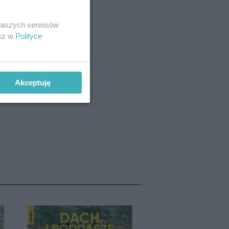
 naszych serwisów
esz w
Polityce
Akceptuję