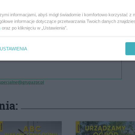
szymi informacjami, abyś mógł świadomie i komfortowo korzystać z
gółowe informacje dotyczące przetwarzania Twoich danych znajdzi
s
oraz po kliknięciu w „Ustawienia”.
USTAWIENIA
pecjalne@grupazpr.pl
nia: