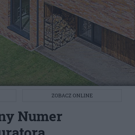
ZOBACZ ONLINE
lny Numer
uratora