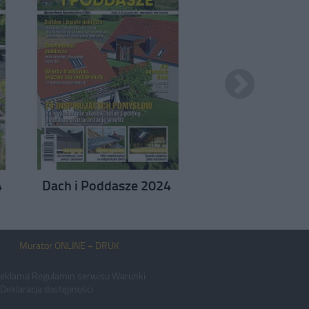
4
Dach i Poddasze 2024
Dom Energoosz
2024
Murator ONLINE + DRUK
eklama
Regulamin serwisu
Warunki
Deklaracja dostępności