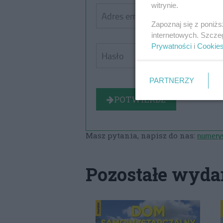
witrynie.
Zapoznaj się z poniż
internetowych. Szcze
Prywatności
i
Cookie
PARTNERZY
POTWIERDŹ
numerys
Masz pytania, napisz do nas:
Pozostałe wyda