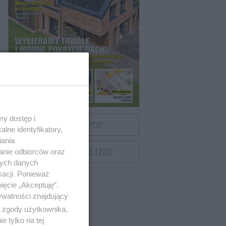
y dostęp i
POBIERZ PDF
lne identyfikatory,
iania
ZOBACZ ONLINE
anie odbiorców oraz
nych danych
kacji. Ponieważ
ięcie „Akceptuję”.
ywatności znajdujący
ą zgody użytkownika,
 tylko na tej