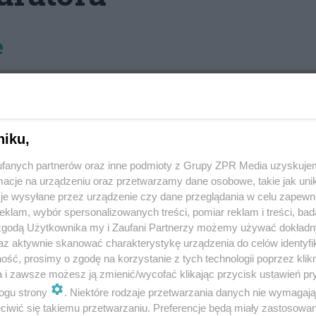
e
kułów
galerie zdjęciowe, linki do ciekawych
niku,
ie, komputerze i tablecie w dwóch wersjach: w
em drukowanym lub w wersji online (html). Możesz
fanych partnerów oraz inne podmioty z Grupy ZPR Media uzyskujem
vivelo.pl
 postaci PDF na
, drukowanej w salonach
cje na urządzeniu oraz przetwarzamy dane osobowe, takie jak unika
ych osobowych.
je wysyłane przez urządzenie czy dane przeglądania w celu zapewn
ka Murator w wersji ON LINE
: aby pobrać bezpłatny
klam, wybór spersonalizowanych treści, pomiar reklam i treści, bad
na rejestracja.
 zgodą Użytkownika my i Zaufani Partnerzy możemy używać dokład
az aktywnie skanować charakterystykę urządzenia do celów identyfi
ść, prosimy o zgodę na korzystanie z tych technologii poprzez klikn
a i zawsze możesz ją zmienić/wycofać klikając przycisk ustawień pr
ogu strony
. Niektóre rodzaje przetwarzania danych nie wymagaj
iwić się takiemu przetwarzaniu. Preferencje będą miały zastosowanie