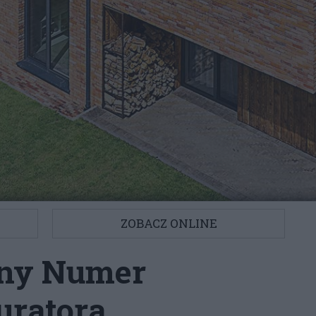
ZOBACZ ONLINE
lny Numer
uratora