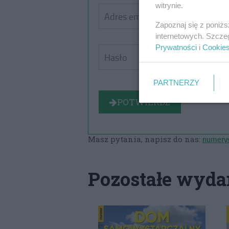
witrynie.
Zapoznaj się z poniż
internetowych. Szcze
Prywatności
i
Cookie
PARTNERZY
POTWIERDŹ
numerys
Masz pytania, napisz do nas:
Pozostałe wyda