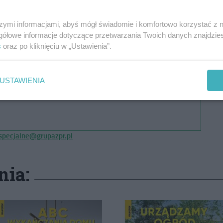
szymi informacjami, abyś mógł świadomie i komfortowo korzystać z
gółowe informacje dotyczące przetwarzania Twoich danych znajdzi
s
oraz po kliknięciu w „Ustawienia”.
USTAWIENIA
pecjalne@grupazpr.pl
nia: