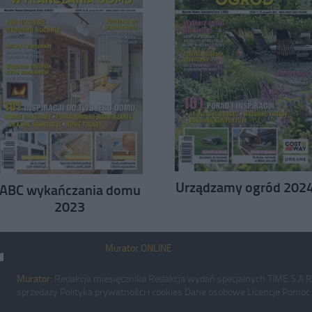
Urządzamy ogród 202
ABC wykańczania domu
2023
Murator ONLINE
Murator:
Redakcja miesięcznika
Redakcja wydań specjalnych
TIME S.A
R
sprzedaży
Polityka prywatności i cookies
Dane osobowe
Licencje
Pomoc