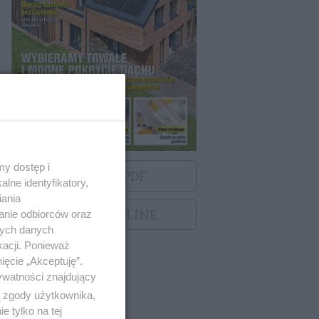
y dostęp i
POBIERZ PDF
lne identyfikatory,
iania
ZOBACZ ONLINE
anie odbiorców oraz
nych danych
kacji. Ponieważ
ięcie „Akceptuję”.
ywatności znajdujący
ą zgody użytkownika,
 tylko na tej