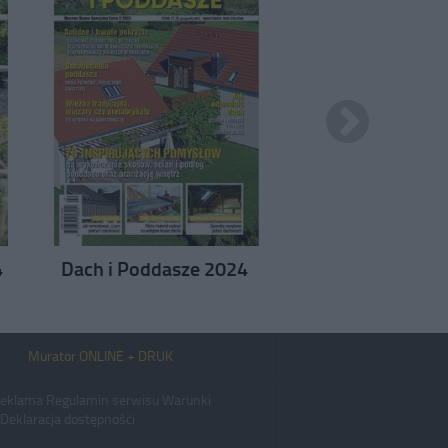
4
Dach i Poddasze 2024
Dom Energoosz
2024
Murator ONLINE + DRUK
eklama
Regulamin serwisu
Warunki
Deklaracja dostępności