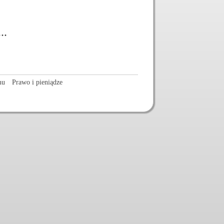
..
mu
Prawo i pieniądze