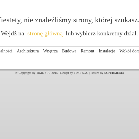
iestety, nie znaleźliśmy strony, której szukasz.
Wejdź na
stronę główną
lub wybierz konkretny dział.
alności
Architektura
Wnętrza
Budowa
Remont
Instalacje
Wokół do
© Copyright by TIME S.A. 2015 | Design by TIME S.A. | Hosted by SUPERMEDIA