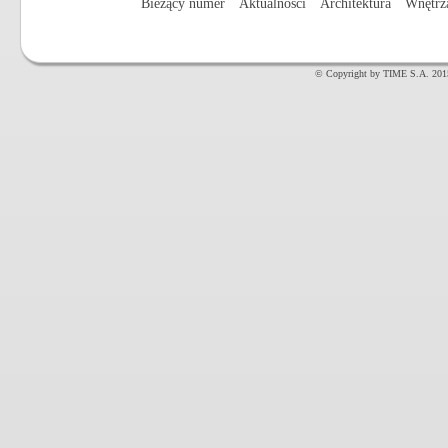
Bieżący numer
Aktualności
Architektura
Wnętrz
© Copyright by TIME S.A. 201