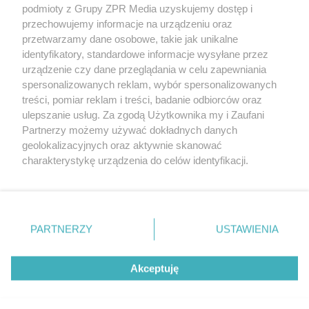
podmioty z Grupy ZPR Media uzyskujemy dostęp i
przechowujemy informacje na urządzeniu oraz
przetwarzamy dane osobowe, takie jak unikalne
POTWIERDŹ
identyfikatory, standardowe informacje wysyłane przez
urządzenie czy dane przeglądania w celu zapewniania
spersonalizowanych reklam, wybór spersonalizowanych
treści, pomiar reklam i treści, badanie odbiorców oraz
Masz pytania, napisz do nas:
ulepszanie usług. Za zgodą Użytkownika my i Zaufani
numeryspecjalne@grupazpr.pl
Partnerzy możemy używać dokładnych danych
geolokalizacyjnych oraz aktywnie skanować
charakterystykę urządzenia do celów identyfikacji.
Ponieważ cenimy Twoją prywatność, prosimy o zgodę na
korzystanie z tych technologii poprzez kliknięcie
„Akceptuję”. Zgoda jest dobrowolna i zawsze możesz ją
zmienić/wycofać klikając przycisk ustawień prywatności
PARTNERZY
USTAWIENIA
znajdujący się w lewym dolnym rogu strony
. Niektóre
rodzaje przetwarzania danych nie wymagają zgody
Akceptuję
użytkownika, ale masz prawo sprzeciwić się takiemu
W tej witrynie stosujemy technologie takie jak pliki cookie, które
przetwarzaniu. Preferencje będą miały zastosowanie tylko
służą do przetwarzania danych osobowych m.in. w celach:
Kontynuuję
statystycznych, analitycznych i reklamowych.
Dowiedz się
na tej witrynie.
więcej...