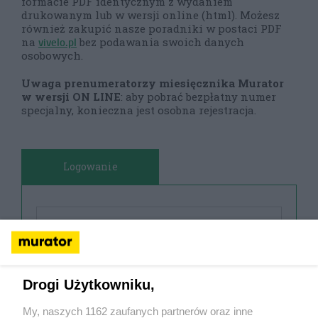
formacie PDF identycznym z wydaniem
drukowanym lub w wersji online (html). Możesz
również zakupić nasze poradniki w postaci PDF
vivelo.pl
na
bez podawania swoich danych
osobowych.
Uwaga prenumeratorzy miesięcznika Murator
w wersji ON LINE
: aby pobrać bezpłatny numer
specjalny, konieczna jest osobna rejestracja.
Logowanie
Drogi Użytkowniku,
My, naszych 1162 zaufanych partnerów oraz inne