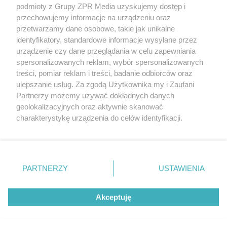
podmioty z Grupy ZPR Media uzyskujemy dostęp i
przechowujemy informacje na urządzeniu oraz
przetwarzamy dane osobowe, takie jak unikalne
POTWIERDŹ
identyfikatory, standardowe informacje wysyłane przez
urządzenie czy dane przeglądania w celu zapewniania
spersonalizowanych reklam, wybór spersonalizowanych
treści, pomiar reklam i treści, badanie odbiorców oraz
Masz pytania, napisz do nas:
ulepszanie usług. Za zgodą Użytkownika my i Zaufani
numeryspecjalne@grupazpr.pl
Partnerzy możemy używać dokładnych danych
geolokalizacyjnych oraz aktywnie skanować
charakterystykę urządzenia do celów identyfikacji.
Ponieważ cenimy Twoją prywatność, prosimy o zgodę na
korzystanie z tych technologii poprzez kliknięcie
„Akceptuję”. Zgoda jest dobrowolna i zawsze możesz ją
zmienić/wycofać klikając przycisk ustawień prywatności
PARTNERZY
USTAWIENIA
znajdujący się w lewym dolnym rogu strony
. Niektóre
rodzaje przetwarzania danych nie wymagają zgody
Akceptuję
użytkownika, ale masz prawo sprzeciwić się takiemu
W tej witrynie stosujemy technologie takie jak pliki cookie, które
przetwarzaniu. Preferencje będą miały zastosowanie tylko
służą do przetwarzania danych osobowych m.in. w celach:
Kontynuuję
statystycznych, analitycznych i reklamowych.
Dowiedz się
na tej witrynie.
więcej...