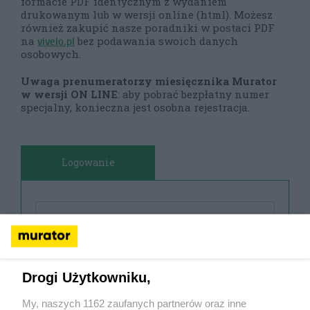
formacie PDF identycznym z wydaniem
drukowanym lub w wersji online (html). Możesz
również zakupić nasze poradniki w postaci PDF
vivelo.pl
na
bez podawania swoich danych
osobowych.
Uwaga prenumeratorzy miesięcznika Murator
w wersji ON LINE
: aby pobrać bezpłatny numer
specjalny, konieczna jest osobna rejestracja.
Logowanie
Drogi Użytkowniku,
My, naszych 1162 zaufanych partnerów oraz inne