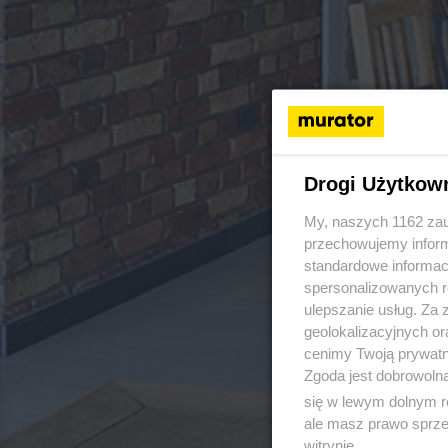
Drogi Użytkow
My, naszych 1162 zau
przechowujemy informa
standardowe informac
spersonalizowanych re
ulepszanie usług. Za
geolokalizacyjnych or
cenimy Twoją prywatno
Zgoda jest dobrowoln
się w lewym dolnym r
ale masz prawo sprzec
witrynie.