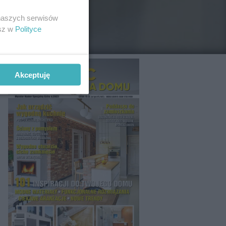
 naszych serwisów
esz w
Polityce
Akceptuję