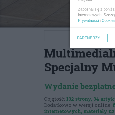
Zapoznaj się z poniż
internetowych. Szcze
Prywatności
i
Cookie
POBIERZ PDF
PARTNERZY
Multimedia
Specjalny M
Wydanie bezpłatn
Objętość:
132 strony, 34 arty
Dodatkowo w wersji online:
internetowych, materiały uz