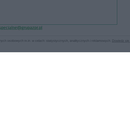
pecjalne@grupazpr.pl
a danych osobowych m.in. w celach: statystycznych, analitycznych i reklamowych.
Dowiedz się 
nia: