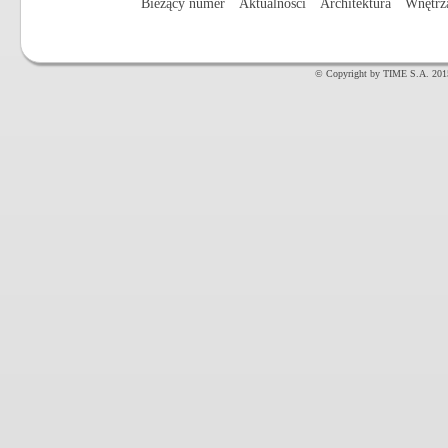
Bieżący numer
Aktualności
Architektura
Wnętrz
© Copyright by TIME S.A. 201