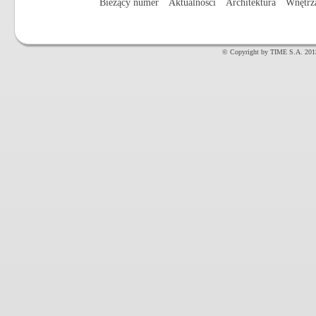
Bieżący numer
Aktualności
Architektura
Wnętrz
© Copyright by TIME S.A. 201