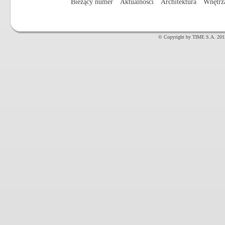
Bieżący numer
Aktualności
Architektura
Wnętrz
© Copyright by TIME S.A. 201