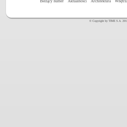
Bieżący numer
Aktualności
Architektura
Wnętrz
© Copyright by TIME S.A. 201