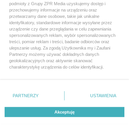
podmioty z Grupy ZPR Media uzyskujemy dostęp i
przechowujemy informacje na urządzeniu oraz
przetwarzamy dane osobowe, takie jak unikalne
POTWIERDŹ
identyfikatory, standardowe informacje wysyłane przez
urządzenie czy dane przeglądania w celu zapewniania
spersonalizowanych reklam, wybór spersonalizowanych
treści, pomiar reklam i treści, badanie odbiorców oraz
Masz pytania, napisz do nas:
ulepszanie usług. Za zgodą Użytkownika my i Zaufani
numeryspecjalne@grupazpr.pl
Partnerzy możemy używać dokładnych danych
geolokalizacyjnych oraz aktywnie skanować
charakterystykę urządzenia do celów identyfikacji.
Ponieważ cenimy Twoją prywatność, prosimy o zgodę na
korzystanie z tych technologii poprzez kliknięcie
„Akceptuję”. Zgoda jest dobrowolna i zawsze możesz ją
zmienić/wycofać klikając przycisk ustawień prywatności
PARTNERZY
USTAWIENIA
znajdujący się w lewym dolnym rogu strony
. Niektóre
rodzaje przetwarzania danych nie wymagają zgody
Akceptuję
użytkownika, ale masz prawo sprzeciwić się takiemu
W tej witrynie stosujemy technologie takie jak pliki cookie, które
przetwarzaniu. Preferencje będą miały zastosowanie tylko
służą do przetwarzania danych osobowych m.in. w celach:
Kontynuuję
statystycznych, analitycznych i reklamowych.
Dowiedz się
na tej witrynie.
więcej...