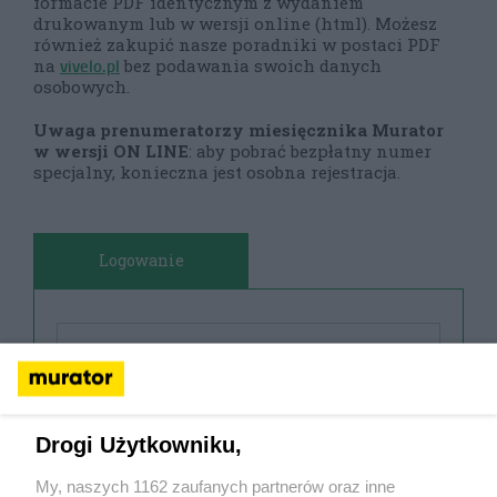
formacie PDF identycznym z wydaniem
drukowanym lub w wersji online (html). Możesz
również zakupić nasze poradniki w postaci PDF
vivelo.pl
na
bez podawania swoich danych
osobowych.
Uwaga prenumeratorzy miesięcznika Murator
w wersji ON LINE
: aby pobrać bezpłatny numer
specjalny, konieczna jest osobna rejestracja.
Logowanie
Drogi Użytkowniku,
My, naszych 1162 zaufanych partnerów oraz inne