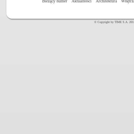
Bieżący numer
Aktualności
Architektura
Wnętrz
© Copyright by TIME S.A. 201