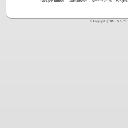
Bieżący numer
Aktualności
Architektura
Wnętrz
© Copyright by TIME S.A. 201